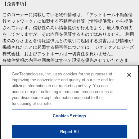
【免責事項】
このコーナーに掲載している物件情報は、「アットホーム不動産情
報ネットワーク」に加盟する不動産会社等（情報提供元）から提供
されています。信頼性の高い情報提供が行えるよう、最大限の努力
をしておりますが、その内容を保証するものではありません。 利用
者のみなさまと各情報提供元との取引に起因する損害および情報が
掲載されたことに起因する損害等については、 ジオテクノロジーズ
株式会社、およびアットホームは一切責任を負いません。
各物件情報の内容や画像等はすべて現況を優先させていただきま
す。
お取引等（お取引の準備、資金調達等を含みます）の際には、内容
GeoTechnologies, Inc. uses cookies for the purposes of
や契約条件等について、 各情報提供元より十分な説明を受け、ご自
improving the convenience and quality of our site and for
utilizing information in our marketing activity. You can
身でご確認の上、判断してください。
accept or reject collecting information through cookies at
このコーナーへの物件情報のご掲載、その他不動産業務ソリューシ
your discretion except information essential to the
ョン等についての不動産会社様のお問合せは
こちら
からお願いいた
functioning of our site.
します。
Cookies Settings
Reject All
Copyright(c) At Home Co.,Ltd. このサイトに掲載している情報の無断転載を禁止します。著作権
はアットホーム（株）またはその情報提供者に帰属します。