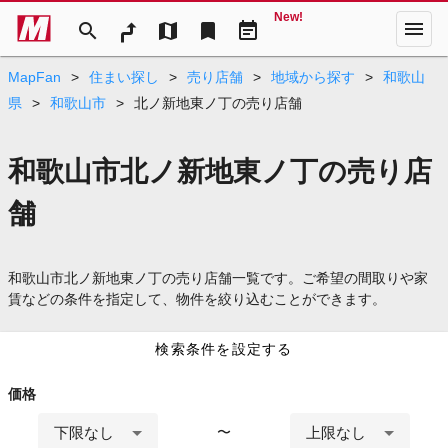
New!
menu
search
map
bookmark
event_note
MapFan
>
住まい探し
>
売り店舗
>
地域から探す
>
和歌山
県
>
和歌山市
>
北ノ新地東ノ丁の売り店舗
和歌山市北ノ新地東ノ丁の売り店
舗
和歌山市北ノ新地東ノ丁の売り店舗一覧です。ご希望の間取りや家
賃などの条件を指定して、物件を絞り込むことができます。
検索条件を設定する
価格
下限なし
上限なし
〜