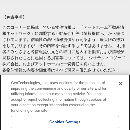
【免責事項】
このコーナーに掲載している物件情報は、「アットホーム不動産情
報ネットワーク」に加盟する不動産会社等（情報提供元）から提供
されています。信頼性の高い情報提供が行えるよう、最大限の努力
をしておりますが、その内容を保証するものではありません。 利用
者のみなさまと各情報提供元との取引に起因する損害および情報が
掲載されたことに起因する損害等については、 ジオテクノロジーズ
株式会社、およびアットホームは一切責任を負いません。
各物件情報の内容や画像等はすべて現況を優先させていただきま
す。
お取引等（お取引の準備、資金調達等を含みます）の際には、内容
GeoTechnologies, Inc. uses cookies for the purposes of
や契約条件等について、 各情報提供元より十分な説明を受け、ご自
improving the convenience and quality of our site and for
utilizing information in our marketing activity. You can
身でご確認の上、判断してください。
accept or reject collecting information through cookies at
このコーナーへの物件情報のご掲載、その他不動産業務ソリューシ
your discretion except information essential to the
ョン等についての不動産会社様のお問合せは
こちら
からお願いいた
functioning of our site.
します。
Cookies Settings