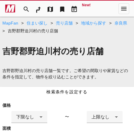
New!
menu
search
map
bookmark
event_note
MapFan
>
住まい探し
>
売り店舗
>
地域から探す
>
奈良県
>
吉野郡野迫川村の売り店舗
吉野郡野迫川村の売り店舗
吉野郡野迫川村の売り店舗一覧です。ご希望の間取りや家賃などの
条件を指定して、物件を絞り込むことができます。
検索条件を設定する
価格
下限なし
上限なし
〜
面積