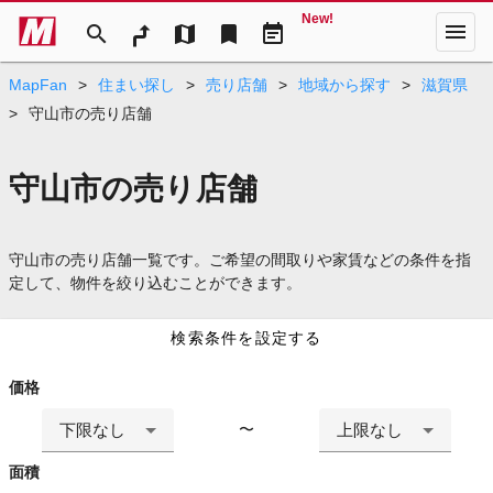
New!
menu
search
map
bookmark
event_note
MapFan
>
住まい探し
>
売り店舗
>
地域から探す
>
滋賀県
>
守山市の売り店舗
守山市の売り店舗
守山市の売り店舗一覧です。ご希望の間取りや家賃などの条件を指
定して、物件を絞り込むことができます。
検索条件を設定する
価格
下限なし
上限なし
〜
面積