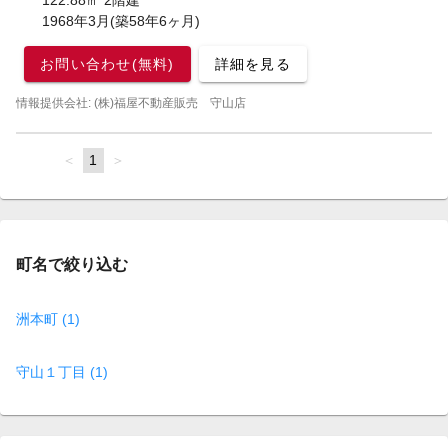
122.88㎡ 2階建
1968年3月(築58年6ヶ月)
お問い合わせ(無料)
詳細を見る
情報提供会社: (株)福屋不動産販売 守山店
page
You're
1
page
on
page
町名で絞り込む
洲本町 (1)
守山１丁目 (1)