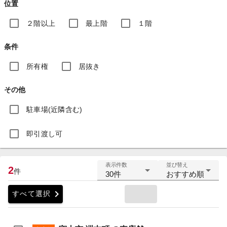
位置
２階以上
最上階
１階
条件
所有権
居抜き
その他
駐車場(近隣含む)
即引渡し可
表示件数
並び替え
2
件
30件
おすすめ順
chevron_right
すべて選択