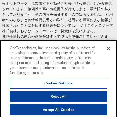
報ネットワーク」に加盟する不動産会社等（情報提供元）から提供
されています。信頼性の高い情報提供が行えるよう、最大限の努力
をしておりますが、その内容を保証するものではありません。 利用
者のみなさまと各情報提供元との取引に起因する損害および情報が
掲載されたことに起因する損害等については、 ジオテクノロジーズ
株式会社、およびアットホームは一切責任を負いません。
各物件情報の内容や画像等はすべて現況を優先させていただきま
す。
お取引等（お取引の準備、資金調達等を含みます）の際には、内容
GeoTechnologies, Inc. uses cookies for the purposes of
や契約条件等について、 各情報提供元より十分な説明を受け、ご自
improving the convenience and quality of our site and for
utilizing information in our marketing activity. You can
身でご確認の上、判断してください。
accept or reject collecting information through cookies at
このコーナーへの物件情報のご掲載、その他不動産業務ソリューシ
your discretion except information essential to the
ョン等についての不動産会社様のお問合せは
こちら
からお願いいた
functioning of our site.
します。
Cookies Settings
Reject All
Copyright(c) At Home Co.,Ltd. このサイトに掲載している情報の無断転載を禁止します。著作権
はアットホーム（株）またはその情報提供者に帰属します。
本ページはプロモーションが含まれています。
Accept All Cookies
2
検索結果を見る
件