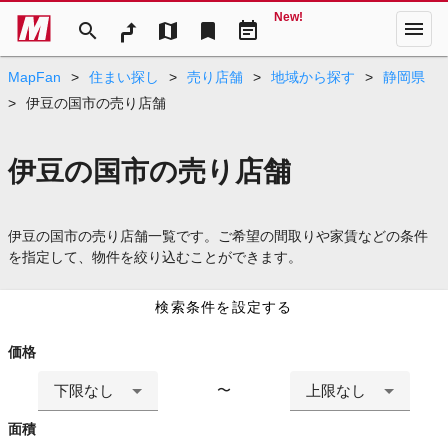
New!
menu
search
map
bookmark
event_note
MapFan
>
住まい探し
>
売り店舗
>
地域から探す
>
静岡県
>
伊豆の国市の売り店舗
伊豆の国市の売り店舗
伊豆の国市の売り店舗一覧です。ご希望の間取りや家賃などの条件
を指定して、物件を絞り込むことができます。
検索条件を設定する
価格
下限なし
上限なし
〜
面積