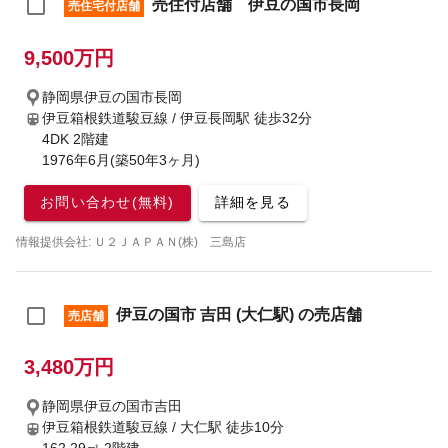
売住付店舗 伊豆の国市長岡
売住宅付店舗
9,500万円
静岡県伊豆の国市長岡
伊豆箱根鉄道駿豆線 / 伊豆長岡駅
徒歩32分
4DK 2階建
1976年6月(築50年3ヶ月)
お問い合わせ(無料)
詳細を見る
情報提供会社: Ｕ２ＪＡＰＡＮ(株) 三島店
伊豆の国市 吉田 (大仁駅) の売店舗
売店舗
3,480万円
静岡県伊豆の国市吉田
伊豆箱根鉄道駿豆線 / 大仁駅
徒歩10分