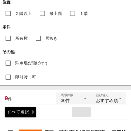
位置
２階以上
最上階
１階
条件
所有権
居抜き
その他
駐車場(近隣含む)
即引渡し可
表示件数
並び替え
9
件
30件
おすすめ順
chevron_right
すべて選択