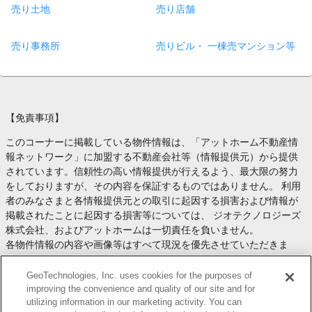
売り土地
売り店舗
売り事務所
売りビル・ 一棟売マンション等
【免責事項】
このコーナーに掲載している物件情報は、「アットホーム不動産情
報ネットワーク」に加盟する不動産会社等（情報提供元）から提供
されています。信頼性の高い情報提供が行えるよう、最大限の努力
をしておりますが、その内容を保証するものではありません。 利用
者のみなさまと各情報提供元との取引に起因する損害および情報が
掲載されたことに起因する損害等については、 ジオテクノロジーズ
株式会社、およびアットホームは一切責任を負いません。
各物件情報の内容や画像等はすべて現況を優先させていただきま
す。
お取引等（お取引の準備、資金調達等を含みます）の際には、内容
GeoTechnologies, Inc. uses cookies for the purposes of
や契約条件等について、 各情報提供元より十分な説明を受け、ご自
improving the convenience and quality of our site and for
utilizing information in our marketing activity. You can
身でご確認の上、判断してください。