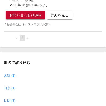
162.29㎡ 2階建
2006年3月(築20年6ヶ月)
お問い合わせ(無料)
詳細を見る
情報提供会社: ネクストスタイル(株)
page
You're
1
page
on
page
町名で絞り込む
天野 (1)
田京 (1)
長岡 (1)