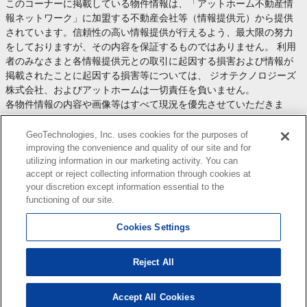
このコーナーに掲載している物件情報は、「アットホーム不動産情
報ネットワーク」に加盟する不動産会社等（情報提供元）から提供
されています。信頼性の高い情報提供が行えるよう、最大限の努力
をしておりますが、その内容を保証するものではありません。 利用
者のみなさまと各情報提供元との取引に起因する損害および情報が
掲載されたことに起因する損害等については、 ジオテクノロジーズ
株式会社、およびアットホームは一切責任を負いません。
各物件情報の内容や画像等はすべて現況を優先させていただきま
す。
お取引等（お取引の準備、資金調達等を含みます）の際には、内容
GeoTechnologies, Inc. uses cookies for the purposes of
や契約条件等について、 各情報提供元より十分な説明を受け、ご自
improving the convenience and quality of our site and for
utilizing information in our marketing activity. You can
身でご確認の上、判断してください。
accept or reject collecting information through cookies at
このコーナーへの物件情報のご掲載、その他不動産業務ソリューシ
your discretion except information essential to the
ョン等についての不動産会社様のお問合せは
こちら
からお願いいた
functioning of our site.
します。
Cookies Settings
Reject All
Copyright(c) At Home Co.,Ltd. このサイトに掲載している情報の無断転載を禁止します。著作権
はアットホーム（株）またはその情報提供者に帰属します。
本ページはプロモーションが含まれています。
Accept All Cookies
0
検索結果を見る
件