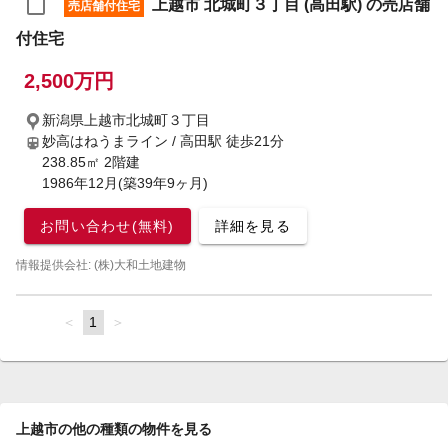
上越市 北城町３丁目 (高田駅) の売店舗
売店舗付住宅
付住宅
2,500万円
新潟県上越市北城町３丁目
妙高はねうまライン / 高田駅
徒歩21分
238.85㎡ 2階建
1986年12月(築39年9ヶ月)
お問い合わせ(無料)
詳細を見る
情報提供会社: (株)大和土地建物
page
You're
1
page
on
page
上越市の他の種類の物件を見る