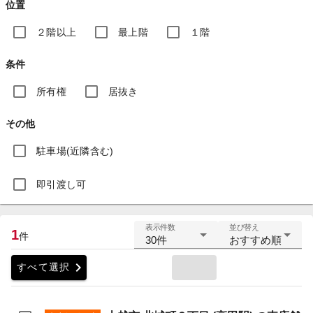
位置
２階以上
最上階
１階
条件
所有権
居抜き
その他
駐車場(近隣含む)
即引渡し可
表示件数
並び替え
1
件
30件
おすすめ順
chevron_right
すべて選択