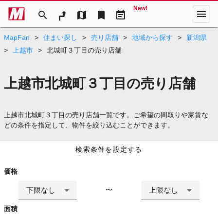
New!
menu
search
map
bookmark
event_note
MapFan
>
住まい探し
>
売り店舗
>
地域から探す
>
新潟県
>
上越市
>
北城町３丁目の売り店舗
上越市北城町３丁目の売り店舗
上越市北城町３丁目の売り店舗一覧です。ご希望の間取りや家賃な
どの条件を指定して、物件を絞り込むことができます。
検索条件を設定する
価格
下限なし
上限なし
〜
面積