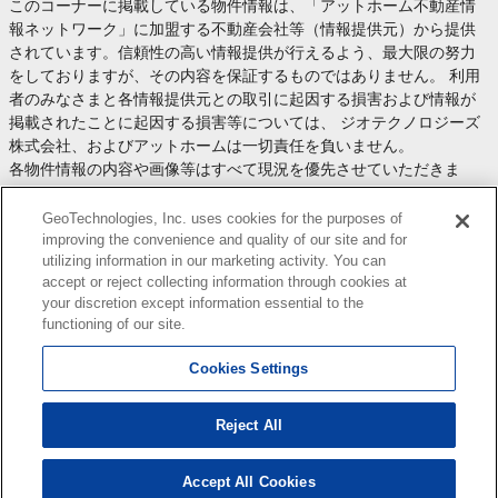
このコーナーに掲載している物件情報は、「アットホーム不動産情
報ネットワーク」に加盟する不動産会社等（情報提供元）から提供
されています。信頼性の高い情報提供が行えるよう、最大限の努力
をしておりますが、その内容を保証するものではありません。 利用
者のみなさまと各情報提供元との取引に起因する損害および情報が
掲載されたことに起因する損害等については、 ジオテクノロジーズ
株式会社、およびアットホームは一切責任を負いません。
各物件情報の内容や画像等はすべて現況を優先させていただきま
す。
お取引等（お取引の準備、資金調達等を含みます）の際には、内容
GeoTechnologies, Inc. uses cookies for the purposes of
や契約条件等について、 各情報提供元より十分な説明を受け、ご自
improving the convenience and quality of our site and for
utilizing information in our marketing activity. You can
身でご確認の上、判断してください。
accept or reject collecting information through cookies at
このコーナーへの物件情報のご掲載、その他不動産業務ソリューシ
your discretion except information essential to the
ョン等についての不動産会社様のお問合せは
こちら
からお願いいた
functioning of our site.
します。
Cookies Settings
Reject All
Copyright(c) At Home Co.,Ltd. このサイトに掲載している情報の無断転載を禁止します。著作権
はアットホーム（株）またはその情報提供者に帰属します。
本ページはプロモーションが含まれています。
Accept All Cookies
0
検索結果を見る
件