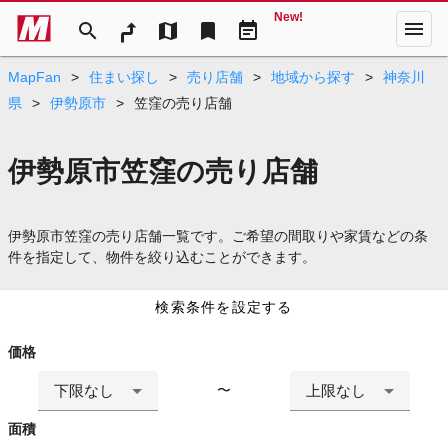
New!
menu
search
map
bookmark
event_note
MapFan
>
住まい探し
>
売り店舗
>
地域から探す
>
神奈川
県
>
伊勢原市
>
笠窪の売り店舗
伊勢原市笠窪の売り店舗
伊勢原市笠窪の売り店舗一覧です。ご希望の間取りや家賃などの条
件を指定して、物件を絞り込むことができます。
検索条件を設定する
価格
下限なし
上限なし
〜
面積