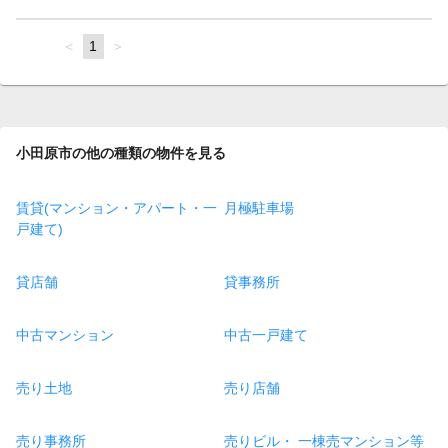
page
You're
1
page
on
page
小田原市の他の種類の物件を見る
賃貸(マンション・アパート・一
月極駐車場
戸建て)
貸店舗
貸事務所
中古マンション
中古一戸建て
売り土地
売り店舗
売り事務所
売りビル・ 一棟売マンション等