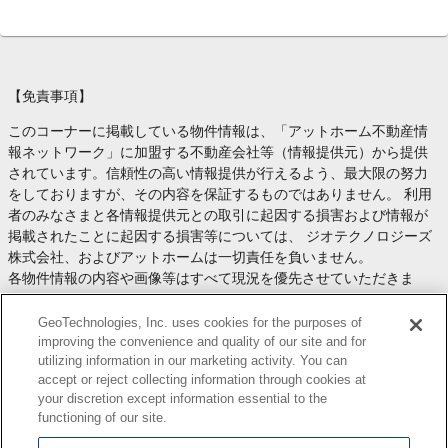
【免責事項】
このコーナーに掲載している物件情報は、「アットホーム不動産情
報ネットワーク」に加盟する不動産会社等（情報提供元）から提供
されています。信頼性の高い情報提供が行えるよう、最大限の努力
をしておりますが、その内容を保証するものではありません。 利用
者のみなさまと各情報提供元との取引に起因する損害および情報が
掲載されたことに起因する損害等については、 ジオテクノロジーズ
株式会社、およびアットホームは一切責任を負いません。
各物件情報の内容や画像等はすべて現況を優先させていただきま
す。
お取引等（お取引の準備、資金調達等を含みます）の際には、内容
GeoTechnologies, Inc. uses cookies for the purposes of
や契約条件等について、 各情報提供元より十分な説明を受け、ご自
improving the convenience and quality of our site and for
utilizing information in our marketing activity. You can
身でご確認の上、判断してください。
accept or reject collecting information through cookies at
このコーナーへの物件情報のご掲載、その他不動産業務ソリューシ
your discretion except information essential to the
ョン等についての不動産会社様のお問合せは
こちら
からお願いいた
functioning of our site.
します。