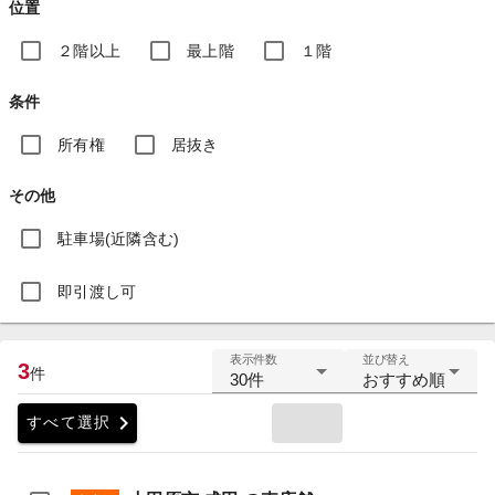
位置
２階以上
最上階
１階
条件
所有権
居抜き
その他
駐車場(近隣含む)
即引渡し可
表示件数
並び替え
3
件
30件
おすすめ順
chevron_right
すべて選択