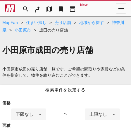
New!
menu
search
map
bookmark
event_note
MapFan
>
住まい探し
>
売り店舗
>
地域から探す
>
神奈川
県
>
小田原市
>
成田の売り店舗
小田原市成田の売り店舗
小田原市成田の売り店舗一覧です。ご希望の間取りや家賃などの条
件を指定して、物件を絞り込むことができます。
検索条件を設定する
価格
下限なし
上限なし
〜
面積