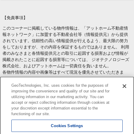
【免責事項】
このコーナーに掲載している物件情報は、「アットホーム不動産情
報ネットワーク」に加盟する不動産会社等（情報提供元）から提供
されています。信頼性の高い情報提供が行えるよう、最大限の努力
をしておりますが、その内容を保証するものではありません。 利用
者のみなさまと各情報提供元との取引に起因する損害および情報が
掲載されたことに起因する損害等については、 ジオテクノロジーズ
株式会社、およびアットホームは一切責任を負いません。
各物件情報の内容や画像等はすべて現況を優先させていただきま
す。
お取引等（お取引の準備、資金調達等を含みます）の際には、内容
GeoTechnologies, Inc. uses cookies for the purposes of
や契約条件等について、 各情報提供元より十分な説明を受け、ご自
improving the convenience and quality of our site and for
utilizing information in our marketing activity. You can
身でご確認の上、判断してください。
accept or reject collecting information through cookies at
このコーナーへの物件情報のご掲載、その他不動産業務ソリューシ
your discretion except information essential to the
ョン等についての不動産会社様のお問合せは
こちら
からお願いいた
functioning of our site.
します。
Cookies Settings