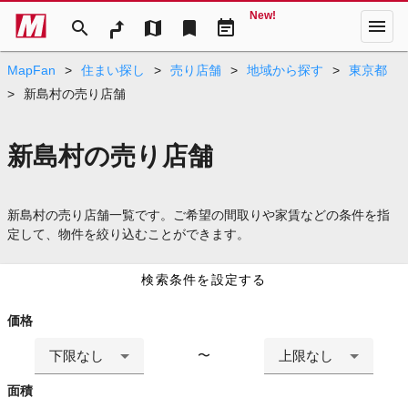
New!
menu
search
map
bookmark
event_note
MapFan
>
住まい探し
>
売り店舗
>
地域から探す
>
東京都
>
新島村の売り店舗
新島村の売り店舗
新島村の売り店舗一覧です。ご希望の間取りや家賃などの条件を指
定して、物件を絞り込むことができます。
検索条件を設定する
価格
下限なし
上限なし
〜
面積