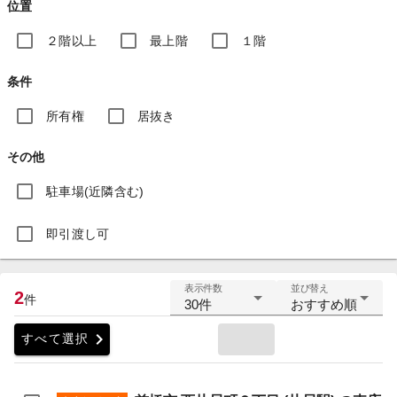
位置
２階以上
最上階
１階
条件
所有権
居抜き
その他
駐車場(近隣含む)
即引渡し可
表示件数
並び替え
2
件
30件
おすすめ順
chevron_right
すべて選択