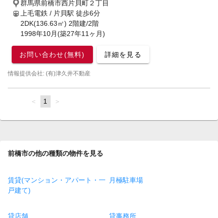
群馬県前橋市西片貝町２丁目
上毛電鉄 / 片貝駅
徒歩6分
2DK(136.63㎡) 2階建/2階
1998年10月(築27年11ヶ月)
お問い合わせ(無料)
詳細を見る
情報提供会社: (有)津久井不動産
page
You're
1
page
on
page
前橋市の他の種類の物件を見る
賃貸(マンション・アパート・一
月極駐車場
戸建て)
貸店舗
貸事務所