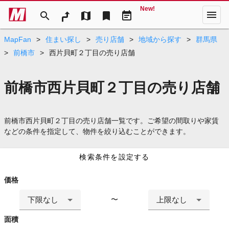
New!
menu
search
map
bookmark
event_note
MapFan
>
住まい探し
>
売り店舗
>
地域から探す
>
群馬県
>
前橋市
>
西片貝町２丁目の売り店舗
前橋市西片貝町２丁目の売り店舗
前橋市西片貝町２丁目の売り店舗一覧です。ご希望の間取りや家賃
などの条件を指定して、物件を絞り込むことができます。
検索条件を設定する
価格
下限なし
上限なし
〜
面積