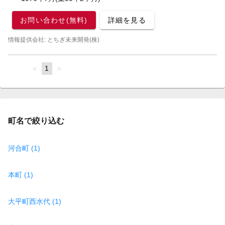
お問い合わせ(無料)
詳細を見る
情報提供会社: とちぎ未来開発(株)
page
You're
1
page
on
page
町名で絞り込む
河合町 (1)
本町 (1)
大平町西水代 (1)