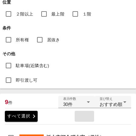
位置
２階以上
最上階
１階
条件
所有権
居抜き
その他
駐車場(近隣含む)
即引渡し可
表示件数
並び替え
9
件
30件
おすすめ順
chevron_right
すべて選択