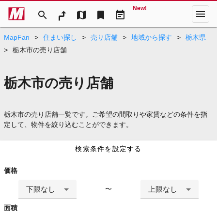
New!
menu
search
map
bookmark
event_note
MapFan
>
住まい探し
>
売り店舗
>
地域から探す
>
栃木県
>
栃木市の売り店舗
栃木市の売り店舗
栃木市の売り店舗一覧です。ご希望の間取りや家賃などの条件を指
定して、物件を絞り込むことができます。
検索条件を設定する
価格
下限なし
上限なし
〜
面積