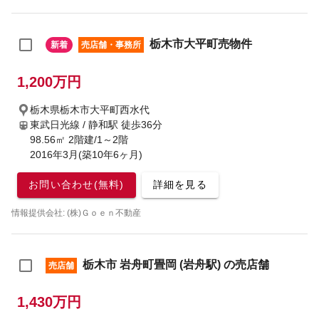
栃木市大平町売物件
新着
売店舗・事務所
1,200万円
栃木県栃木市大平町西水代
東武日光線 / 静和駅
徒歩36分
98.56㎡ 2階建/1～2階
2016年3月(築10年6ヶ月)
お問い合わせ(無料)
詳細を見る
情報提供会社: (株)Ｇｏｅｎ不動産
栃木市 岩舟町畳岡 (岩舟駅) の売店舗
売店舗
1,430万円