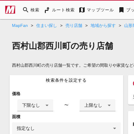
search
map
bookmark
検索
ルート検索
マップツール
ブ
MapFan
>
住まい探し
>
売り店舗
>
地域から探す
>
山形
西村山郡西川町の売り店舗
西村山郡西川町の売り店舗一覧です。ご希望の間取りや家賃など
検索条件を設定する
価格
下限なし
上限なし
〜
面積
指定なし