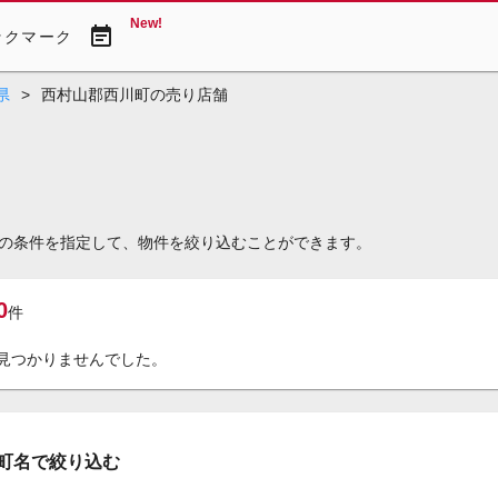
New!
event_note
ックマーク
県
>
西村山郡西川町の売り店舗
の条件を指定して、物件を絞り込むことができます。
0
件
見つかりませんでした。
町名で絞り込む