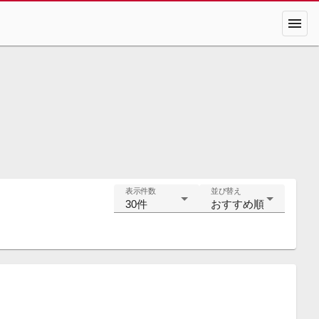
menu
表示件数
並び替え
30件
おすすめ順