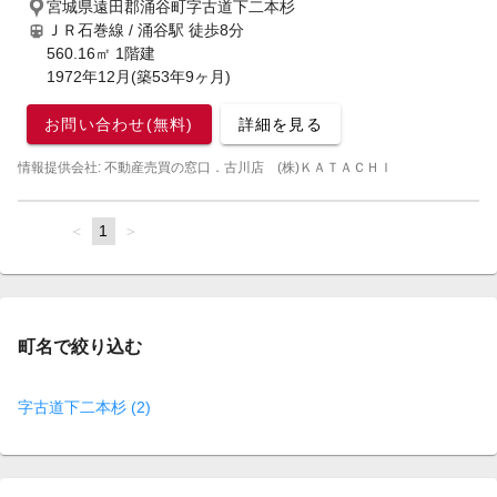
宮城県遠田郡涌谷町字古道下二本杉
ＪＲ石巻線 / 涌谷駅
徒歩8分
560.16㎡ 1階建
1972年12月(築53年9ヶ月)
お問い合わせ(無料)
詳細を見る
情報提供会社: 不動産売買の窓口．古川店 (株)ＫＡＴＡＣＨＩ
page
You're
1
page
on
page
町名で絞り込む
字古道下二本杉 (2)