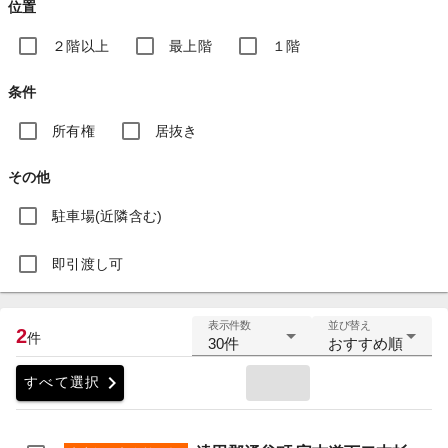
位置
２階以上
最上階
１階
条件
所有権
居抜き
その他
駐車場(近隣含む)
即引渡し可
表示件数
並び替え
2
件
30件
おすすめ順
chevron_right
すべて選択