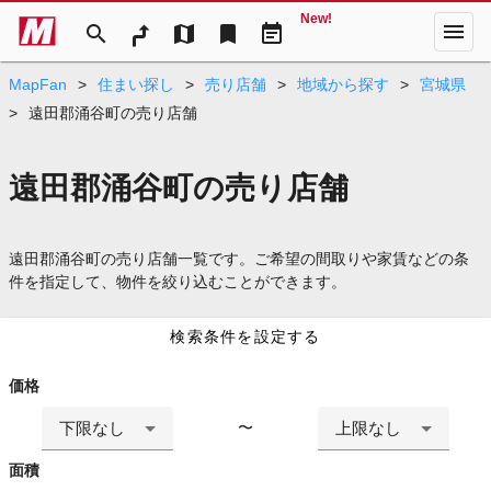
New!
menu
search
map
bookmark
event_note
MapFan
>
住まい探し
>
売り店舗
>
地域から探す
>
宮城県
>
遠田郡涌谷町の売り店舗
遠田郡涌谷町の売り店舗
遠田郡涌谷町の売り店舗一覧です。ご希望の間取りや家賃などの条
件を指定して、物件を絞り込むことができます。
検索条件を設定する
価格
下限なし
上限なし
〜
面積