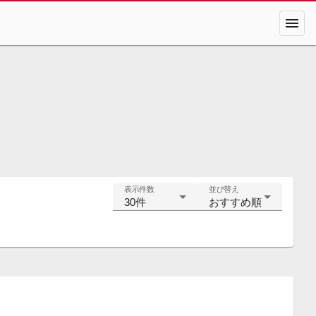
menu
表示件数
並び替え
30件
おすすめ順