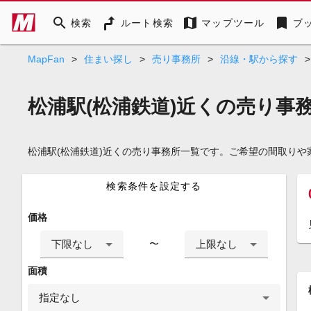
search
map
bookmark
検索
ルート検索
マップツール
ブ
MapFan
>
住まい探し
>
売り事務所
>
沿線・駅から探す
>
松浦駅(松浦鉄道)近くの売り事
松浦駅(松浦鉄道)近くの売り事務所一覧です。ご希望の間取り
検索条件を設定する
価格
下限なし
上限なし
〜
面積
指定なし