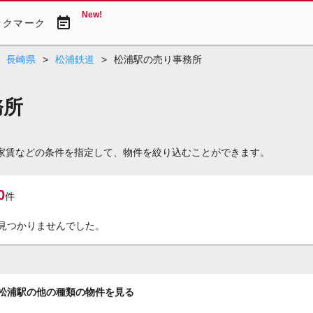
New!
event_note
ックマーク
長崎県
>
松浦鉄道
>
松浦駅の売り事務所
務所
や家賃などの条件を指定して、物件を絞り込むことができます。
0
件
見つかりませんでした。
松浦駅の他の種類の物件を見る