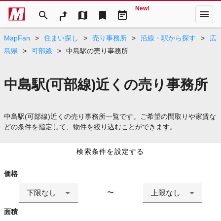
New!
menu
search
map
bookmark
event_note
MapFan
>
住まい探し
>
売り事務所
>
沿線・駅から探す
>
広
島県
>
可部線
>
中島駅の売り事務所
中島駅(可部線)近くの売り事務所
中島駅(可部線)近くの売り事務所一覧です。ご希望の間取りや家賃な
どの条件を指定して、物件を絞り込むことができます。
検索条件を設定する
価格
下限なし
上限なし
〜
面積