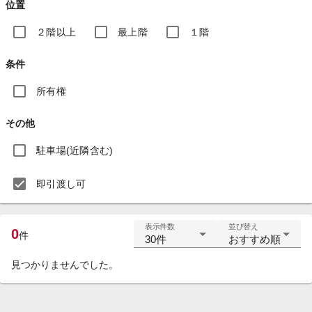
位置
２階以上
最上階
１階
条件
所有権
その他
駐車場(近隣含む)
即引渡し可
表示件数
並び替え
0
件
30件
おすすめ順
見つかりませんでした。