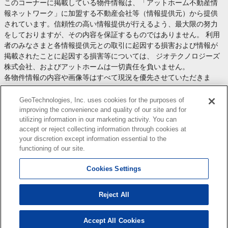
このコーナーに掲載している物件情報は、「アットホーム不動産情
報ネットワーク」に加盟する不動産会社等（情報提供元）から提供
されています。信頼性の高い情報提供が行えるよう、最大限の努力
をしておりますが、その内容を保証するものではありません。 利用
者のみなさまと各情報提供元との取引に起因する損害および情報が
掲載されたことに起因する損害等については、 ジオテクノロジーズ
株式会社、およびアットホームは一切責任を負いません。
各物件情報の内容や画像等はすべて現況を優先させていただきま
す。
お取引等（お取引の準備、資金調達等を含みます）の際には、内容
GeoTechnologies, Inc. uses cookies for the purposes of
や契約条件等について、 各情報提供元より十分な説明を受け、ご自
improving the convenience and quality of our site and for
utilizing information in our marketing activity. You can
身でご確認の上、判断してください。
accept or reject collecting information through cookies at
このコーナーへの物件情報のご掲載、その他不動産業務ソリューシ
your discretion except information essential to the
ョン等についての不動産会社様のお問合せは
こちら
からお願いいた
functioning of our site.
します。
Cookies Settings
Reject All
Copyright(c) At Home Co.,Ltd. このサイトに掲載している情報の無断転載を禁止します。著作権
はアットホーム（株）またはその情報提供者に帰属します。
本ページはプロモーションが含まれています。
Accept All Cookies
0
検索結果を見る
件