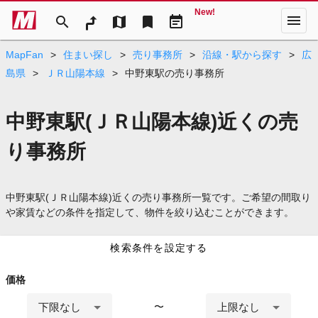
New!
menu
search
map
bookmark
event_note
MapFan
>
住まい探し
>
売り事務所
>
沿線・駅から探す
>
広
島県
>
ＪＲ山陽本線
>
中野東駅の売り事務所
中野東駅(ＪＲ山陽本線)近くの売
り事務所
中野東駅(ＪＲ山陽本線)近くの売り事務所一覧です。ご希望の間取り
や家賃などの条件を指定して、物件を絞り込むことができます。
検索条件を設定する
価格
下限なし
上限なし
〜