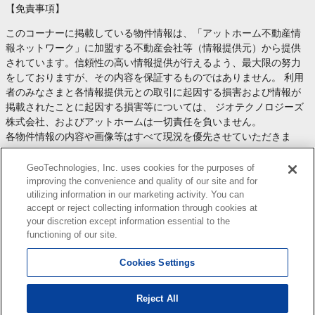
【免責事項】
このコーナーに掲載している物件情報は、「アットホーム不動産情
報ネットワーク」に加盟する不動産会社等（情報提供元）から提供
されています。信頼性の高い情報提供が行えるよう、最大限の努力
をしておりますが、その内容を保証するものではありません。 利用
者のみなさまと各情報提供元との取引に起因する損害および情報が
掲載されたことに起因する損害等については、 ジオテクノロジーズ
株式会社、およびアットホームは一切責任を負いません。
各物件情報の内容や画像等はすべて現況を優先させていただきま
す。
お取引等（お取引の準備、資金調達等を含みます）の際には、内容
GeoTechnologies, Inc. uses cookies for the purposes of
や契約条件等について、 各情報提供元より十分な説明を受け、ご自
improving the convenience and quality of our site and for
utilizing information in our marketing activity. You can
身でご確認の上、判断してください。
accept or reject collecting information through cookies at
このコーナーへの物件情報のご掲載、その他不動産業務ソリューシ
your discretion except information essential to the
ョン等についての不動産会社様のお問合せは
こちら
からお願いいた
functioning of our site.
します。
Cookies Settings
Reject All
Copyright(c) At Home Co.,Ltd. このサイトに掲載している情報の無断転載を禁止します。著作権
はアットホーム（株）またはその情報提供者に帰属します。