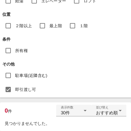
給湯
エレベーター
ロフト
位置
２階以上
最上階
１階
条件
所有権
その他
駐車場(近隣含む)
即引渡し可
表示件数
並び替え
0
件
30件
おすすめ順
見つかりませんでした。