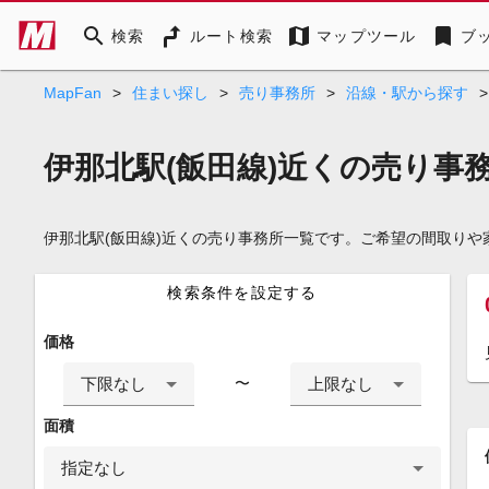
search
map
bookmark
検索
ルート検索
マップツール
ブ
MapFan
>
住まい探し
>
売り事務所
>
沿線・駅から探す
>
伊那北駅(飯田線)近くの売り事
伊那北駅(飯田線)近くの売り事務所一覧です。ご希望の間取り
検索条件を設定する
価格
下限なし
上限なし
〜
面積
指定なし