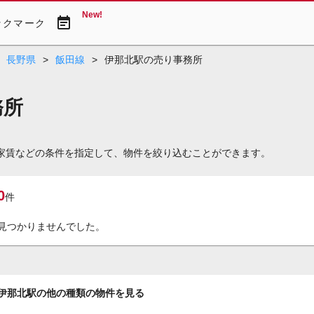
New!
event_note
ックマーク
長野県
>
飯田線
>
伊那北駅の売り事務所
務所
や家賃などの条件を指定して、物件を絞り込むことができます。
0
件
見つかりませんでした。
伊那北駅の他の種類の物件を見る