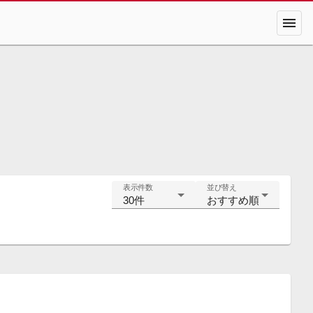
menu
表示件数
並び替え
30件
おすすめ順