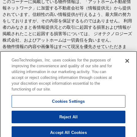
このコーナーに掲載している物件情報は、「アットホーム不動産情
報ネットワーク」に加盟する不動産会社等（情報提供元）から提供
されています。信頼性の高い情報提供が行えるよう、最大限の努力
をしておりますが、その内容を保証するものではありません。 利用
者のみなさまと各情報提供元との取引に起因する損害および情報が
掲載されたことに起因する損害等については、 ジオテクノロジーズ
株式会社、およびアットホームは一切責任を負いません。
各物件情報の内容や画像等はすべて現況を優先させていただきま
す。
お取引等（お取引の準備、資金調達等を含みます）の際には、内容
GeoTechnologies, Inc. uses cookies for the purposes of
や契約条件等について、 各情報提供元より十分な説明を受け、ご自
improving the convenience and quality of our site and for
utilizing information in our marketing activity. You can
身でご確認の上、判断してください。
accept or reject collecting information through cookies at
このコーナーへの物件情報のご掲載、その他不動産業務ソリューシ
your discretion except information essential to the
ョン等についての不動産会社様のお問合せは
こちら
からお願いいた
functioning of our site.
します。
Cookies Settings
Reject All
Copyright(c) At Home Co.,Ltd. このサイトに掲載している情報の無断転載を禁止します。著作権
はアットホーム（株）またはその情報提供者に帰属します。
本ページはプロモーションが含まれています。
Accept All Cookies
0
検索結果を見る
件