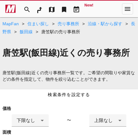
New!
menu
search
map
bookmark
event_note
MapFan
>
住まい探し
>
売り事務所
>
沿線・駅から探す
>
長
野県
>
飯田線
>
唐笠駅の売り事務所
唐笠駅(飯田線)近くの売り事務所
唐笠駅(飯田線)近くの売り事務所一覧です。ご希望の間取りや家賃な
どの条件を指定して、物件を絞り込むことができます。
検索条件を設定する
価格
下限なし
上限なし
〜
面積