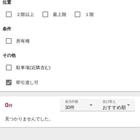
位置
２階以上
最上階
１階
条件
所有権
その他
駐車場(近隣含む)
即引渡し可
表示件数
並び替え
0
件
30件
おすすめ順
見つかりませんでした。