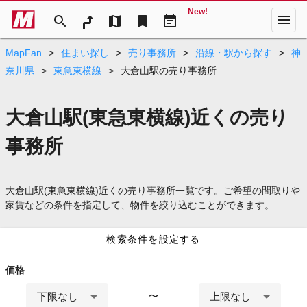
New!
menu
search
map
bookmark
event_note
MapFan
>
住まい探し
>
売り事務所
>
沿線・駅から探す
>
神
奈川県
>
東急東横線
>
大倉山駅の売り事務所
大倉山駅(東急東横線)近くの売り
事務所
大倉山駅(東急東横線)近くの売り事務所一覧です。ご希望の間取りや
家賃などの条件を指定して、物件を絞り込むことができます。
検索条件を設定する
価格
下限なし
上限なし
〜