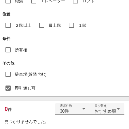
給湯
エレベーター
ロフト
位置
２階以上
最上階
１階
条件
所有権
その他
駐車場(近隣含む)
即引渡し可
表示件数
並び替え
0
件
30件
おすすめ順
見つかりませんでした。