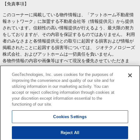
【免責事項】
このコーナーに掲載している物件情報は、「アットホーム不動産情
報ネットワーク」に加盟する不動産会社等（情報提供元）から提供
されています。信頼性の高い情報提供が行えるよう、最大限の努力
をしておりますが、その内容を保証するものではありません。 利用
者のみなさまと各情報提供元との取引に起因する損害および情報が
掲載されたことに起因する損害等については、 ジオテクノロジーズ
株式会社、およびアットホームは一切責任を負いません。
各物件情報の内容や画像等はすべて現況を優先させていただきま
す。
お取引等（お取引の準備、資金調達等を含みます）の際には、内容
GeoTechnologies, Inc. uses cookies for the purposes of
や契約条件等について、 各情報提供元より十分な説明を受け、ご自
improving the convenience and quality of our site and for
utilizing information in our marketing activity. You can
身でご確認の上、判断してください。
accept or reject collecting information through cookies at
このコーナーへの物件情報のご掲載、その他不動産業務ソリューシ
your discretion except information essential to the
ョン等についての不動産会社様のお問合せは
こちら
からお願いいた
functioning of our site.
します。
Cookies Settings
Reject All
Copyright(c) At Home Co.,Ltd. このサイトに掲載している情報の無断転載を禁止します。著作権
はアットホーム（株）またはその情報提供者に帰属します。