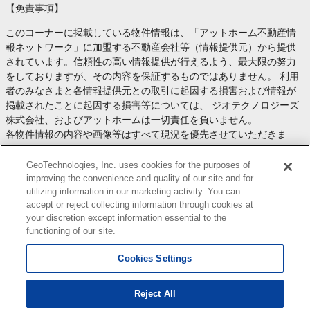
【免責事項】
このコーナーに掲載している物件情報は、「アットホーム不動産情
報ネットワーク」に加盟する不動産会社等（情報提供元）から提供
されています。信頼性の高い情報提供が行えるよう、最大限の努力
をしておりますが、その内容を保証するものではありません。 利用
者のみなさまと各情報提供元との取引に起因する損害および情報が
掲載されたことに起因する損害等については、 ジオテクノロジーズ
株式会社、およびアットホームは一切責任を負いません。
各物件情報の内容や画像等はすべて現況を優先させていただきま
す。
お取引等（お取引の準備、資金調達等を含みます）の際には、内容
GeoTechnologies, Inc. uses cookies for the purposes of
や契約条件等について、 各情報提供元より十分な説明を受け、ご自
improving the convenience and quality of our site and for
utilizing information in our marketing activity. You can
身でご確認の上、判断してください。
accept or reject collecting information through cookies at
このコーナーへの物件情報のご掲載、その他不動産業務ソリューシ
your discretion except information essential to the
ョン等についての不動産会社様のお問合せは
こちら
からお願いいた
functioning of our site.
します。
Cookies Settings
Reject All
Copyright(c) At Home Co.,Ltd. このサイトに掲載している情報の無断転載を禁止します。著作権
はアットホーム（株）またはその情報提供者に帰属します。