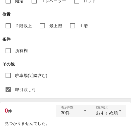
給湯
エレベーター
ロフト
位置
２階以上
最上階
１階
条件
所有権
その他
駐車場(近隣含む)
即引渡し可
表示件数
並び替え
0
件
30件
おすすめ順
見つかりませんでした。