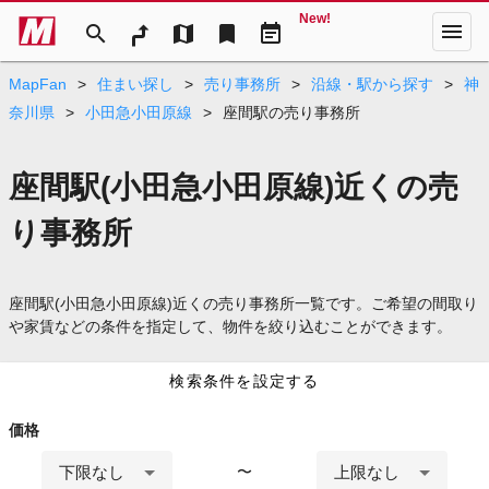
New!
menu
search
map
bookmark
event_note
MapFan
>
住まい探し
>
売り事務所
>
沿線・駅から探す
>
神
奈川県
>
小田急小田原線
>
座間駅の売り事務所
座間駅(小田急小田原線)近くの売
り事務所
座間駅(小田急小田原線)近くの売り事務所一覧です。ご希望の間取り
や家賃などの条件を指定して、物件を絞り込むことができます。
検索条件を設定する
価格
下限なし
上限なし
〜