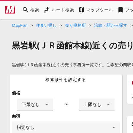
search
map
bookmark
検索
ルート検索
マップツール
ブ
MapFan
>
住まい探し
>
売り事務所
>
沿線・駅から探す
>
黒岩駅(ＪＲ函館本線)近くの売
黒岩駅(ＪＲ函館本線)近くの売り事務所一覧です。ご希望の間
検索条件を設定する
価格
下限なし
上限なし
〜
面積
指定なし