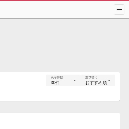
menu
表示件数
並び替え
30件
おすすめ順