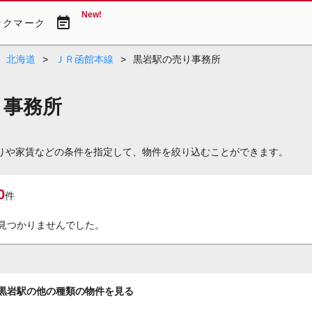
New!
event_note
ックマーク
北海道
>
ＪＲ函館本線
>
黒岩駅の売り事務所
り事務所
取りや家賃などの条件を指定して、物件を絞り込むことができます。
0
件
見つかりませんでした。
黒岩駅の他の種類の物件を見る