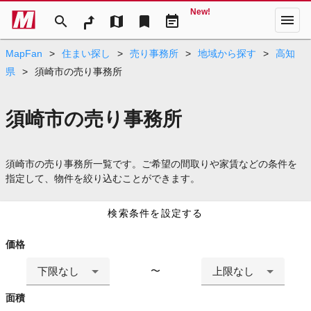
New!
menu
search
map
bookmark
event_note
MapFan
>
住まい探し
>
売り事務所
>
地域から探す
>
高知
県
>
須崎市の売り事務所
須崎市の売り事務所
須崎市の売り事務所一覧です。ご希望の間取りや家賃などの条件を
指定して、物件を絞り込むことができます。
検索条件を設定する
価格
下限なし
上限なし
〜
面積