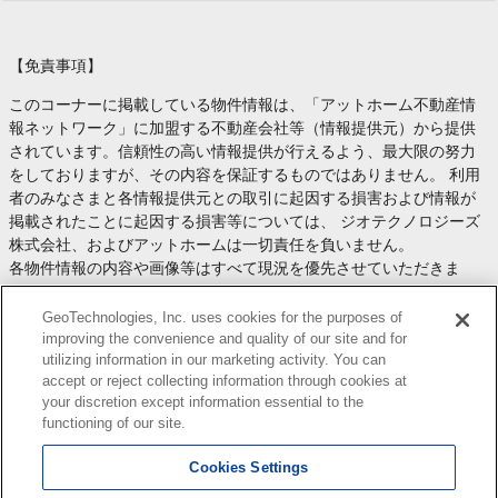
【免責事項】
このコーナーに掲載している物件情報は、「アットホーム不動産情
報ネットワーク」に加盟する不動産会社等（情報提供元）から提供
されています。信頼性の高い情報提供が行えるよう、最大限の努力
をしておりますが、その内容を保証するものではありません。 利用
者のみなさまと各情報提供元との取引に起因する損害および情報が
掲載されたことに起因する損害等については、 ジオテクノロジーズ
株式会社、およびアットホームは一切責任を負いません。
各物件情報の内容や画像等はすべて現況を優先させていただきま
す。
お取引等（お取引の準備、資金調達等を含みます）の際には、内容
GeoTechnologies, Inc. uses cookies for the purposes of
や契約条件等について、 各情報提供元より十分な説明を受け、ご自
improving the convenience and quality of our site and for
utilizing information in our marketing activity. You can
身でご確認の上、判断してください。
accept or reject collecting information through cookies at
このコーナーへの物件情報のご掲載、その他不動産業務ソリューシ
your discretion except information essential to the
ョン等についての不動産会社様のお問合せは
こちら
からお願いいた
functioning of our site.
します。
Cookies Settings