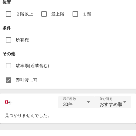
位置
２階以上
最上階
１階
条件
所有権
その他
駐車場(近隣含む)
即引渡し可
表示件数
並び替え
0
件
30件
おすすめ順
見つかりませんでした。