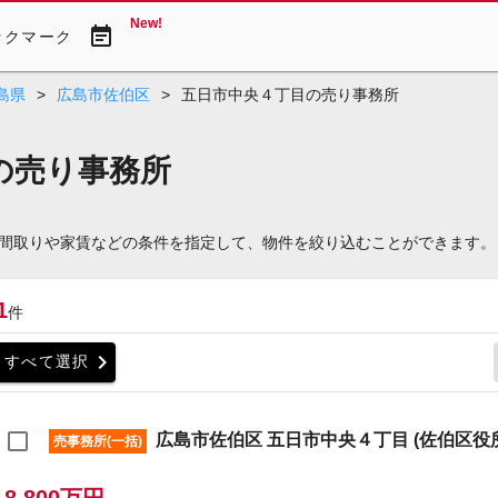
New!
event_note
ックマーク
島県
>
広島市佐伯区
>
五日市中央４丁目の売り事務所
の売り事務所
間取りや家賃などの条件を指定して、物件を絞り込むことができます。
1
件
chevron_right
すべて選択
広島市佐伯区 五日市中央４丁目 (佐伯区役所
売事務所(一括)