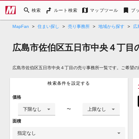
search
map
bookmark
検索
ルート検索
マップツール
ブ
MapFan
>
住まい探し
>
売り事務所
>
地域から探す
>
広
広島市佐伯区五日市中央４丁目
広島市佐伯区五日市中央４丁目の売り事務所一覧です。ご希望の
検索条件を設定する
価格
下限なし
上限なし
〜
面積
指定なし