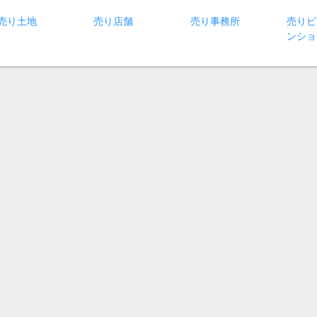
売り土地
売り店舗
売り事務所
売りビ
ンショ