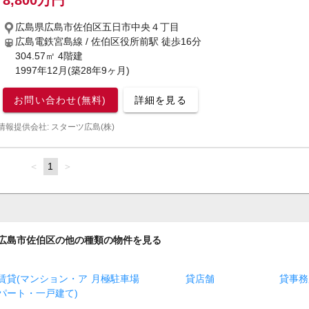
8,800万円
広島県広島市佐伯区五日市中央４丁目
広島電鉄宮島線 / 佐伯区役所前駅
徒歩16分
304.57㎡ 4階建
1997年12月(築28年9ヶ月)
お問い合わせ(無料)
詳細を見る
情報提供会社: スターツ広島(株)
page
You're
1
page
on
page
広島市佐伯区の他の種類の物件を見る
賃貸(マンション・ア
月極駐車場
貸店舗
貸事務
パート・一戸建て)