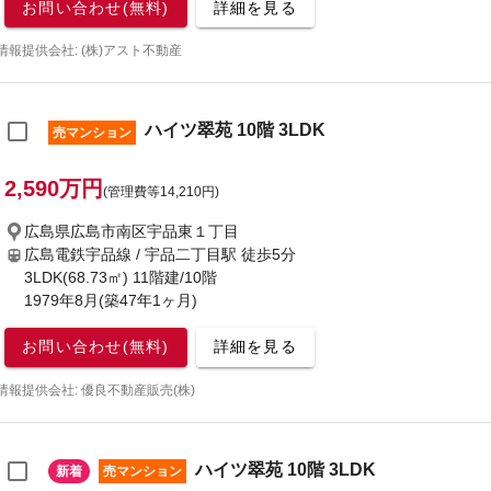
お問い合わせ(無料)
詳細を見る
情報提供会社: (株)アスト不動産
ハイツ翠苑 10階 3LDK
売マンション
2,590万円
(管理費等14,210円)
広島県広島市南区宇品東１丁目
広島電鉄宇品線 / 宇品二丁目駅
徒歩5分
3LDK(68.73㎡) 11階建/10階
1979年8月(築47年1ヶ月)
お問い合わせ(無料)
詳細を見る
情報提供会社: 優良不動産販売(株)
ハイツ翠苑 10階 3LDK
新着
売マンション