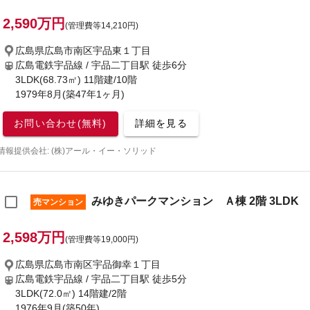
2,590万円
(管理費等14,210円)
広島県広島市南区宇品東１丁目
広島電鉄宇品線 / 宇品二丁目駅
徒歩6分
3LDK(68.73㎡) 11階建/10階
1979年8月(築47年1ヶ月)
お問い合わせ(無料)
詳細を見る
情報提供会社: (株)アール・イー・ソリッド
みゆきパークマンション Ａ棟 2階 3LDK
売マンション
2,598万円
(管理費等19,000円)
広島県広島市南区宇品御幸１丁目
広島電鉄宇品線 / 宇品二丁目駅
徒歩5分
3LDK(72.0㎡) 14階建/2階
1976年9月(築50年)