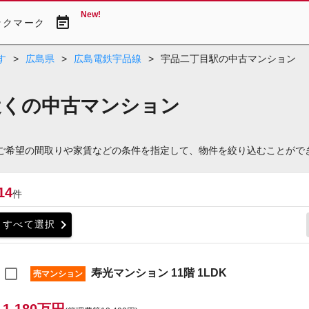
New!
event_note
ックマーク
す
>
広島県
>
広島電鉄宇品線
>
宇品二丁目駅の中古マンション
近くの中古マンション
。ご希望の間取りや家賃などの条件を指定して、物件を絞り込むことがで
14
件
chevron_right
すべて選択
寿光マンション 11階 1LDK
売マンション