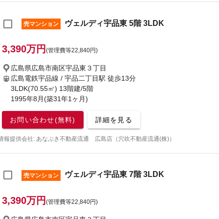
ヴェルディ宇品東 5階 3LDK
売マンション
3,390万円
(管理費等22,840円)
広島県広島市南区宇品東３丁目
広島電鉄宇品線 / 宇品二丁目駅
徒歩13分
3LDK(70.55㎡) 13階建/5階
1995年8月(築31年1ヶ月)
お問い合わせ(無料)
詳細を見る
情報提供会社: あなぶき不動産流通 広島店（穴吹不動産流通(株)）
ヴェルディ宇品東 7階 3LDK
売マンション
3,390万円
(管理費等22,840円)