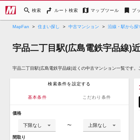
search
map
bookmark
検索
ルート検索
マップツール
ブ
MapFan
>
住まい探し
>
中古マンション
>
沿線・駅から探
宇品二丁目駅(広島電鉄宇品線)
宇品二丁目駅(広島電鉄宇品線)近くの中古マンション一覧です
検索条件を設定する
基本条件
こだわり条件
価格
下限なし
上限なし
〜
間取り