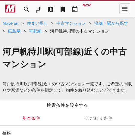
New!
menu
search
map
bookmark
event_note
MapFan
>
住まい探し
>
中古マンション
>
沿線・駅から探す
>
広島県
>
可部線
>
河戸帆待川駅の中古マンション
河戸帆待川駅(可部線)近くの中古
マンション
河戸帆待川駅(可部線)近くの中古マンション一覧です。ご希望の間取
りや家賃などの条件を指定して、物件を絞り込むことができます。
検索条件を設定する
基本条件
こだわり条件
価格