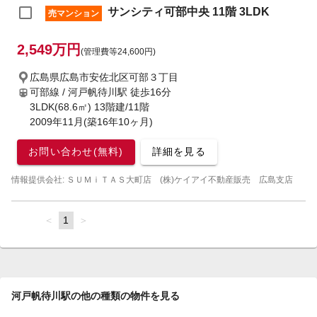
サンシティ可部中央 11階 3LDK
売マンション
2,549万円
(管理費等24,600円)
広島県広島市安佐北区可部３丁目
可部線 / 河戸帆待川駅
徒歩16分
3LDK(68.6㎡) 13階建/11階
2009年11月(築16年10ヶ月)
お問い合わせ(無料)
詳細を見る
情報提供会社: ＳＵＭｉＴＡＳ大町店 (株)ケイアイ不動産販売 広島支店
page
You're
1
page
on
page
河戸帆待川駅の他の種類の物件を見る