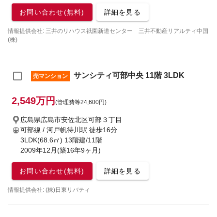
お問い合わせ(無料)
詳細を見る
情報提供会社: 三井のリハウス祇園新道センター 三井不動産リアルティ中国
(株)
サンシティ可部中央 11階 3LDK
売マンション
2,549万円
(管理費等24,600円)
広島県広島市安佐北区可部３丁目
可部線 / 河戸帆待川駅
徒歩16分
3LDK(68.6㎡) 13階建/11階
2009年12月(築16年9ヶ月)
お問い合わせ(無料)
詳細を見る
情報提供会社: (株)日東リバティ