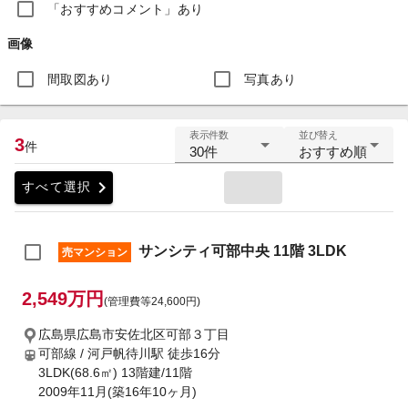
「おすすめコメント」あり
画像
間取図あり
写真あり
表示件数
並び替え
3
件
30件
おすすめ順
chevron_right
すべて選択
サンシティ可部中央 11階 3LDK
売マンション
2,549万円
(管理費等24,600円)
広島県広島市安佐北区可部３丁目
可部線 / 河戸帆待川駅
徒歩16分
3LDK(68.6㎡) 13階建/11階
2009年11月(築16年10ヶ月)