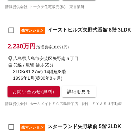
情報提供会社: トータテ住宅販売(株) 東営業所
イーストヒルズ矢野弐番館 8階 3LDK
売マンション
2,230万円
(管理費等18,891円)
広島県広島市安芸区矢野南５丁目
呉線 / 坂駅
徒歩55分
3LDK(81.27㎡) 14階建/8階
1996年1月(築30年8ヶ月)
お問い合わせ(無料)
詳細を見る
情報提供会社: ホームメイトＦＣ広島庚午店 (株)ＩＥＹＡＳＵ不動産
スターランド矢野駅前 5階 3LDK
売マンション