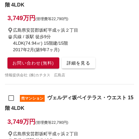
階 4LDK
3,749万円
(管理費等22,790円)
広島県安芸郡坂町平成ヶ浜２丁目
呉線 / 坂駅
徒歩9分
4LDK(74.94㎡) 15階建/15階
2017年2月(築9年7ヶ月)
お問い合わせ(無料)
詳細を見る
情報提供会社: (株)カチタス 広島店
ヴェルディ坂ベイテラス・ウエスト 15
売マンション
階 4LDK
3,749万円
(管理費等22,790円)
広島県安芸郡坂町平成ヶ浜２丁目