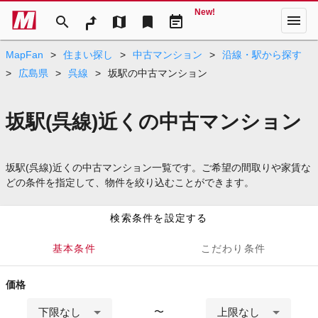
New!
menu
search
map
bookmark
event_note
MapFan
>
住まい探し
>
中古マンション
>
沿線・駅から探す
>
広島県
>
呉線
>
坂駅の中古マンション
坂駅(呉線)近くの中古マンション
坂駅(呉線)近くの中古マンション一覧です。ご希望の間取りや家賃な
どの条件を指定して、物件を絞り込むことができます。
検索条件を設定する
基本条件
こだわり条件
価格
下限なし
上限なし
〜