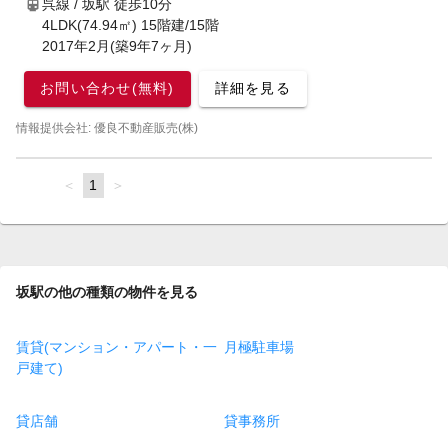
呉線 / 坂駅
徒歩10分
4LDK(74.94㎡) 15階建/15階
2017年2月(築9年7ヶ月)
お問い合わせ(無料)
詳細を見る
情報提供会社: 優良不動産販売(株)
page
You're
1
page
on
page
坂駅の他の種類の物件を見る
賃貸(マンション・アパート・一
月極駐車場
戸建て)
貸店舗
貸事務所