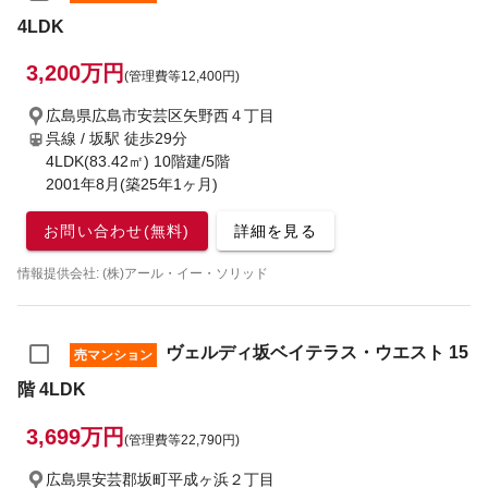
4LDK
3,200万円
(管理費等12,400円)
広島県広島市安芸区矢野西４丁目
呉線 / 坂駅
徒歩29分
4LDK(83.42㎡) 10階建/5階
2001年8月(築25年1ヶ月)
お問い合わせ(無料)
詳細を見る
情報提供会社: (株)アール・イー・ソリッド
ヴェルディ坂ベイテラス・ウエスト 15
売マンション
階 4LDK
3,699万円
(管理費等22,790円)
広島県安芸郡坂町平成ヶ浜２丁目