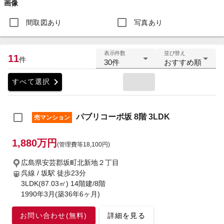
画像
間取図あり
写真あり
表示件数
並び替え
11
件
30件
おすすめ順
chevron_right
すべて選択
パブリコーポ坂 8階 3LDK
売マンション
1,880万円
(管理費等18,100円)
広島県安芸郡坂町北新地２丁目
呉線 / 坂駅
徒歩23分
3LDK(87.03㎡) 14階建/8階
1990年3月(築36年6ヶ月)
お問い合わせ(無料)
詳細を見る