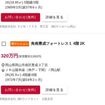
1K(18.85㎡) 5階建/3階
1989年3月(築37年6ヶ月)
お問い合わせ(無料)
詳細を見る
情報提供会社: ＳＵＭｉＴＡＳ 青江店 (株)サンホーム岡山
角南豊成フォートレス１ 4階 2K
売マンション
320万円
(管理費等3,000円)
岡山県岡山市南区豊成３丁目
ＪＲ山陽本線（神戸～下関） / 岡山駅
2K(35.9㎡) 4階建/4階
1972年7月(築54年2ヶ月)
お問い合わせ(無料)
詳細を見る
情報提供会社: (株)ランドネット 大阪支店