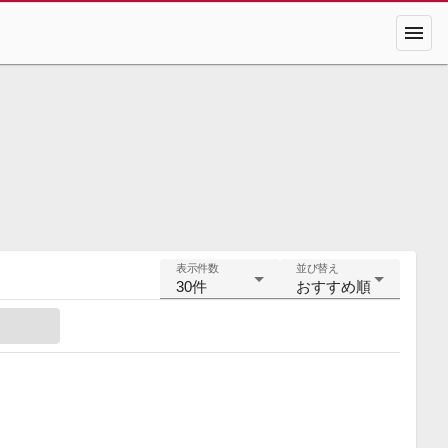
menu
表示件数
並び替え
30件
おすすめ順