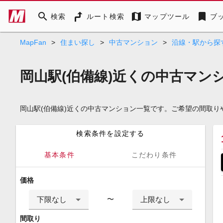
search
map
bookmark
検索
ルート検索
マップツール
ブ
MapFan
>
住まい探し
>
中古マンション
>
沿線・駅から探
岡山駅(伯備線)近くの中古マン
岡山駅(伯備線)近くの中古マンション一覧です。ご希望の間取
検索条件を設定する
基本条件
こだわり条件
価格
下限なし
上限なし
〜
間取り