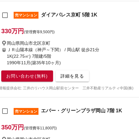
ダイアパレス京町 5階 1K
売マンション
330万円
(管理費等9,500円)
岡山県岡山市北区京町
ＪＲ山陽本線（神戸～下関） / 岡山駅
徒歩21分
1K(22.75㎡) 7階建/5階
1990年11月(築35年10ヶ月)
お問い合わせ(無料)
詳細を見る
情報提供会社: 三井のリハウス岡山駅前センター 三井不動産リアルティ中国(株)
エバー・グリーンプラザ岡山 7階 1K
売マンション
350万円
(管理費等11,800円)