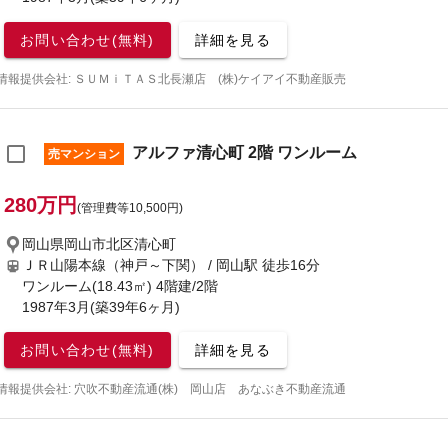
お問い合わせ(無料)
詳細を見る
情報提供会社: ＳＵＭｉＴＡＳ北長瀬店 (株)ケイアイ不動産販売
アルファ清心町 2階 ワンルーム
売マンション
280万円
(管理費等10,500円)
岡山県岡山市北区清心町
ＪＲ山陽本線（神戸～下関） / 岡山駅
徒歩16分
ワンルーム(18.43㎡) 4階建/2階
1987年3月(築39年6ヶ月)
お問い合わせ(無料)
詳細を見る
情報提供会社: 穴吹不動産流通(株) 岡山店 あなぶき不動産流通