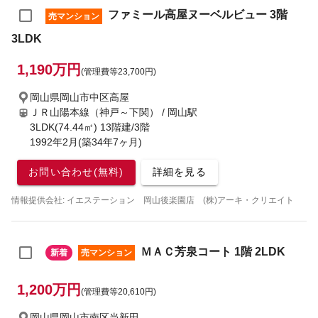
ファミール高屋ヌーベルビュー 3階
売マンション
3LDK
1,190万円
(管理費等23,700円)
岡山県岡山市中区高屋
ＪＲ山陽本線（神戸～下関） / 岡山駅
3LDK(74.44㎡) 13階建/3階
1992年2月(築34年7ヶ月)
お問い合わせ(無料)
詳細を見る
情報提供会社: イエステーション 岡山後楽園店 (株)アーキ・クリエイト
ＭＡＣ芳泉コート 1階 2LDK
新着
売マンション
1,200万円
(管理費等20,610円)
岡山県岡山市南区当新田