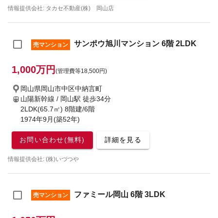
情報提供会社: タカセ不動産(株) 岡山店
サンポウ旭川マンション 6階 2LDK
売マンション
1,000万円
(管理費等18,500円)
岡山県岡山市中区中納言町
山陽新幹線 / 岡山駅
徒歩34分
2LDK(65.7㎡) 8階建/6階
1974年9月(築52年)
お問い合わせ(無料)
詳細を見る
情報提供会社: (株)いづつや
ファミール岡山 6階 3LDK
売マンション