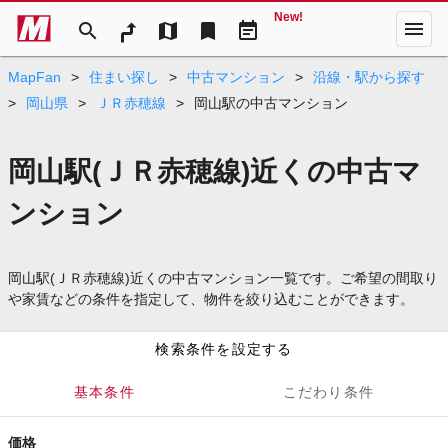
New!
menu
search
map
bookmark
event_note
MapFan
>
住まい探し
>
中古マンション
>
沿線・駅から探す
>
岡山県
>
ＪＲ赤穂線
>
岡山駅の中古マンション
岡山駅(ＪＲ赤穂線)近くの中古マ
ンション
岡山駅(ＪＲ赤穂線)近くの中古マンション一覧です。ご希望の間取り
や家賃などの条件を指定して、物件を絞り込むことができます。
検索条件を設定する
基本条件
こだわり条件
価格