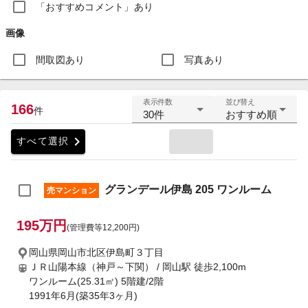
「おすすめコメント」あり
画像
間取図あり
写真あり
表示件数
並び替え
166
件
30件
おすすめ順
chevron_right
すべて選択
グランデール伊島 205 ワンルーム
売マンション
195万円
(管理費等12,200円)
岡山県岡山市北区伊島町３丁目
ＪＲ山陽本線（神戸～下関） / 岡山駅
徒歩2,100m
ワンルーム(25.31㎡) 5階建/2階
1991年6月(築35年3ヶ月)