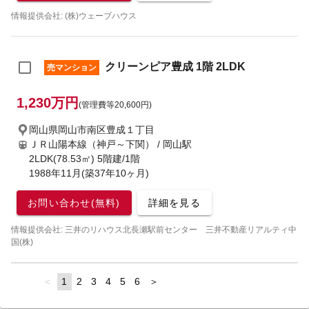
情報提供会社: (株)ウェーブハウス
クリーンピア豊成 1階 2LDK
売マンション
1,230万円
(管理費等20,600円)
岡山県岡山市南区豊成１丁目
ＪＲ山陽本線（神戸～下関） / 岡山駅
2LDK(78.53㎡) 5階建/1階
1988年11月(築37年10ヶ月)
お問い合わせ(無料)
詳細を見る
情報提供会社: 三井のリハウス北長瀬駅前センター 三井不動産リアルティ中
国(株)
page
You're
1
page
2
page
3
page
4
page
5
page
6
page
on