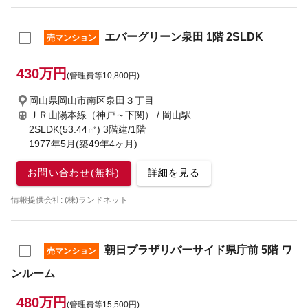
エバーグリーン泉田 1階 2SLDK
売マンション
430万円
(管理費等10,800円)
岡山県岡山市南区泉田３丁目
ＪＲ山陽本線（神戸～下関） / 岡山駅
2SLDK(53.44㎡) 3階建/1階
1977年5月(築49年4ヶ月)
お問い合わせ(無料)
詳細を見る
情報提供会社: (株)ランドネット
朝日プラザリバーサイド県庁前 5階 ワ
売マンション
ンルーム
480万円
(管理費等15,500円)