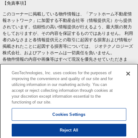
【免責事項】
このコーナーに掲載している物件情報は、「アットホーム不動産情
報ネットワーク」に加盟する不動産会社等（情報提供元）から提供
されています。信頼性の高い情報提供が行えるよう、最大限の努力
をしておりますが、その内容を保証するものではありません。 利用
者のみなさまと各情報提供元との取引に起因する損害および情報が
掲載されたことに起因する損害等については、 ジオテクノロジーズ
株式会社、およびアットホームは一切責任を負いません。
各物件情報の内容や画像等はすべて現況を優先させていただきま
す。
お取引等（お取引の準備、資金調達等を含みます）の際には、内容
GeoTechnologies, Inc. uses cookies for the purposes of
や契約条件等について、 各情報提供元より十分な説明を受け、ご自
improving the convenience and quality of our site and for
utilizing information in our marketing activity. You can
身でご確認の上、判断してください。
accept or reject collecting information through cookies at
このコーナーへの物件情報のご掲載、その他不動産業務ソリューシ
your discretion except information essential to the
ョン等についての不動産会社様のお問合せは
こちら
からお願いいた
functioning of our site.
します。
Cookies Settings
Reject All
Copyright(c) At Home Co.,Ltd. このサイトに掲載している情報の無断転載を禁止します。著作権
はアットホーム（株）またはその情報提供者に帰属します。