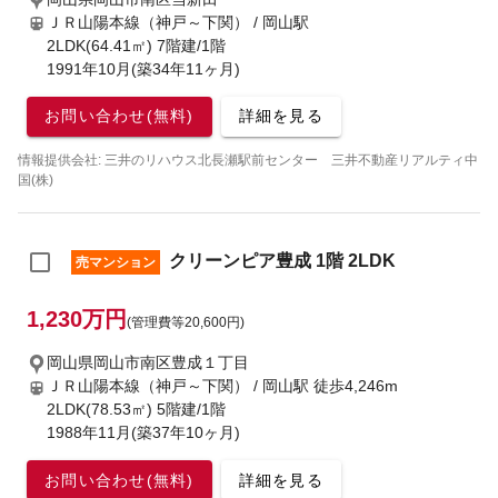
ＪＲ山陽本線（神戸～下関） / 岡山駅
2LDK(64.41㎡) 7階建/1階
1991年10月(築34年11ヶ月)
お問い合わせ(無料)
詳細を見る
情報提供会社: 三井のリハウス北長瀬駅前センター 三井不動産リアルティ中
国(株)
クリーンピア豊成 1階 2LDK
売マンション
1,230万円
(管理費等20,600円)
岡山県岡山市南区豊成１丁目
ＪＲ山陽本線（神戸～下関） / 岡山駅
徒歩4,246m
2LDK(78.53㎡) 5階建/1階
1988年11月(築37年10ヶ月)
お問い合わせ(無料)
詳細を見る