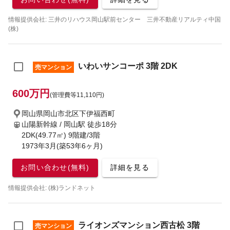
情報提供会社: 三井のリハウス岡山駅前センター 三井不動産リアルティ中国
(株)
いわいサンコーポ 3階 2DK
売マンション
600万円
(管理費等11,110円)
岡山県岡山市北区下伊福西町
山陽新幹線 / 岡山駅
徒歩18分
2DK(49.77㎡) 9階建/3階
1973年3月(築53年6ヶ月)
お問い合わせ(無料)
詳細を見る
情報提供会社: (株)ランドネット
ライオンズマンション西古松 3階
売マンション