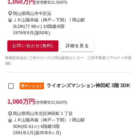
1,050万円
(管理費等21,300円)
岡山県岡山市中区浜
ＪＲ山陽本線（神戸～下関） / 岡山駅
3LDK(77.98㎡) 10階建/6階
1976年9月(築50年)
お問い合わせ(無料)
詳細を見る
情報提供会社: 三井のリハウス岡山駅前センター 三井不動産リアルティ中国
(株)
ライオンズマンション神田町 3階 3DK
売マンション
1,080万円
(管理費等22,920円)
岡山県岡山市北区神田町１丁目
ＪＲ山陽本線（神戸～下関） / 岡山駅
3DK(65.61㎡) 6階建/3階
1991年1月(築35年8ヶ月)