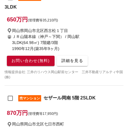
3LDK
650万円
(管理費等35,210円)
岡山県岡山市北区西古松１丁目
ＪＲ山陽本線（神戸～下関） / 岡山駅
3LDK(64.98㎡) 7階建/3階
1990年12月(築35年9ヶ月)
お問い合わせ(無料)
詳細を見る
情報提供会社: 三井のリハウス岡山駅前センター 三井不動産リアルティ中国
(株)
セザール岡南 5階 2SLDK
売マンション
870万円
(管理費等17,950円)
岡山県岡山市北区七日市西町