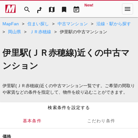
New!
menu
search
map
bookmark
event_note
MapFan
>
住まい探し
>
中古マンション
>
沿線・駅から探す
>
岡山県
>
ＪＲ赤穂線
>
伊里駅の中古マンション
伊里駅(ＪＲ赤穂線)近くの中古マ
ンション
伊里駅(ＪＲ赤穂線)近くの中古マンション一覧です。ご希望の間取り
や家賃などの条件を指定して、物件を絞り込むことができます。
検索条件を設定する
基本条件
こだわり条件
価格