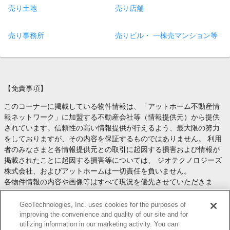
売り土地
売り店舗
売り事務所
売りビル・ 一棟売マンション等
【免責事項】
このコーナーに掲載している物件情報は、「アットホーム不動産情
報ネットワーク」に加盟する不動産会社等（情報提供元）から提供
されています。信頼性の高い情報提供が行えるよう、最大限の努力
をしておりますが、その内容を保証するものではありません。 利用
者のみなさまと各情報提供元との取引に起因する損害および情報が
掲載されたことに起因する損害等については、 ジオテクノロジーズ
株式会社、およびアットホームは一切責任を負いません。
各物件情報の内容や画像等はすべて現況を優先させていただきま
す。
お取引等（お取引の準備、資金調達等を含みます）の際には、内容
GeoTechnologies, Inc. uses cookies for the purposes of
や契約条件等について、 各情報提供元より十分な説明を受け、ご自
improving the convenience and quality of our site and for
utilizing information in our marketing activity. You can
身でご確認の上、判断してください。