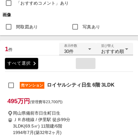
「おすすめコメント」あり
画像
間取図あり
写真あり
表示件数
並び替え
1
件
30件
おすすめ順
chevron_right
すべて選択
ロイヤルシティ日生 6階 3LDK
売マンション
495万円
(管理費等23,700円)
岡山県備前市日生町日生
ＪＲ赤穂線 / 伊里駅
徒歩99分
3LDK(69.5㎡) 11階建/6階
1994年7月(築32年2ヶ月)