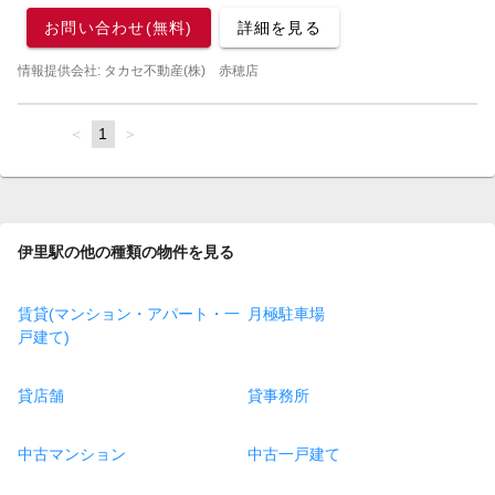
お問い合わせ(無料)
詳細を見る
情報提供会社: タカセ不動産(株) 赤穂店
page
You're
1
page
on
page
伊里駅の他の種類の物件を見る
賃貸(マンション・アパート・一
月極駐車場
戸建て)
貸店舗
貸事務所
中古マンション
中古一戸建て