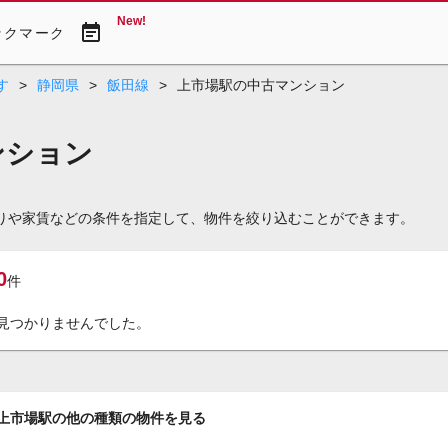
New!
event_note
ックマーク
す
>
静岡県
>
飯田線
>
上市場駅の中古マンション
ンション
取りや家賃などの条件を指定して、物件を絞り込むことができます。
0
件
見つかりませんでした。
上市場駅の他の種類の物件を見る