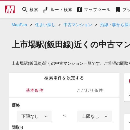
search
map
bookmark
検索
ルート検索
マップツール
ブ
MapFan
>
住まい探し
>
中古マンション
>
沿線・駅から探
上市場駅(飯田線)近くの中古マ
上市場駅(飯田線)近くの中古マンション一覧です。ご希望の間
検索条件を設定する
基本条件
こだわり条件
価格
下限なし
上限なし
〜
間取り