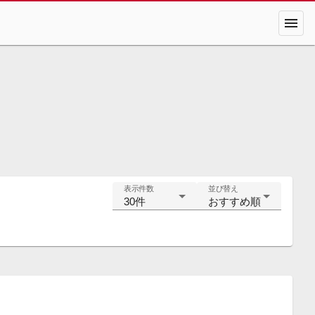
menu
表示件数
並び替え
30件
おすすめ順