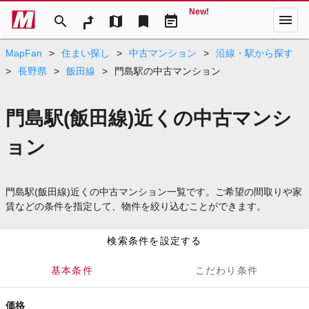
New!
menu
search
map
bookmark
event_note
MapFan
>
住まい探し
>
中古マンション
>
沿線・駅から探す
>
長野県
>
飯田線
>
門島駅の中古マンション
門島駅(飯田線)近くの中古マンシ
ョン
門島駅(飯田線)近くの中古マンション一覧です。ご希望の間取りや家
賃などの条件を指定して、物件を絞り込むことができます。
検索条件を設定する
基本条件
こだわり条件
価格