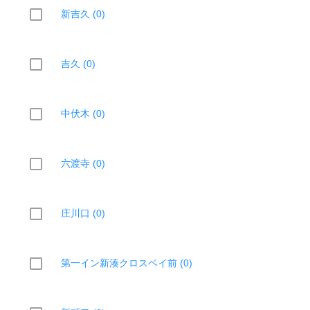
新吉久 (0)
吉久 (0)
中伏木 (0)
六渡寺 (0)
庄川口 (0)
第一イン新湊クロスベイ前 (0)