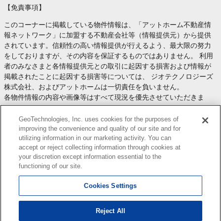
【免責事項】
このコーナーに掲載している物件情報は、「アットホーム不動産情
報ネットワーク」に加盟する不動産会社等（情報提供元）から提供
されています。信頼性の高い情報提供が行えるよう、最大限の努力
をしておりますが、その内容を保証するものではありません。 利用
者のみなさまと各情報提供元との取引に起因する損害および情報が
掲載されたことに起因する損害等については、 ジオテクノロジーズ
株式会社、およびアットホームは一切責任を負いません。
各物件情報の内容や画像等はすべて現況を優先させていただきま
す。
お取引等（お取引の準備、資金調達等を含みます）の際には、内容
GeoTechnologies, Inc. uses cookies for the purposes of
や契約条件等について、 各情報提供元より十分な説明を受け、ご自
improving the convenience and quality of our site and for
utilizing information in our marketing activity. You can
身でご確認の上、判断してください。
accept or reject collecting information through cookies at
このコーナーへの物件情報のご掲載、その他不動産業務ソリューシ
your discretion except information essential to the
ョン等についての不動産会社様のお問合せは
こちら
からお願いいた
functioning of our site.
します。
Cookies Settings
Reject All
Copyright(c) At Home Co.,Ltd. このサイトに掲載している情報の無断転載を禁止します。著作権
はアットホーム（株）またはその情報提供者に帰属します。