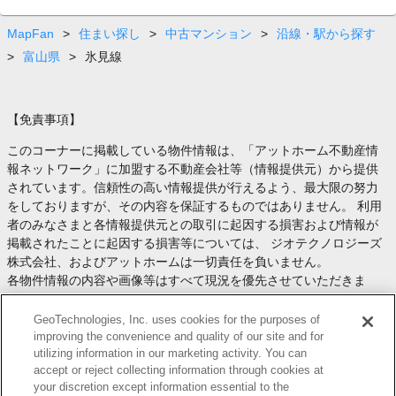
MapFan
>
住まい探し
>
中古マンション
>
沿線・駅から探す
>
富山県
>
氷見線
【免責事項】
このコーナーに掲載している物件情報は、「アットホーム不動産情
報ネットワーク」に加盟する不動産会社等（情報提供元）から提供
されています。信頼性の高い情報提供が行えるよう、最大限の努力
をしておりますが、その内容を保証するものではありません。 利用
者のみなさまと各情報提供元との取引に起因する損害および情報が
掲載されたことに起因する損害等については、 ジオテクノロジーズ
株式会社、およびアットホームは一切責任を負いません。
各物件情報の内容や画像等はすべて現況を優先させていただきま
す。
お取引等（お取引の準備、資金調達等を含みます）の際には、内容
GeoTechnologies, Inc. uses cookies for the purposes of
や契約条件等について、 各情報提供元より十分な説明を受け、ご自
improving the convenience and quality of our site and for
utilizing information in our marketing activity. You can
身でご確認の上、判断してください。
accept or reject collecting information through cookies at
このコーナーへの物件情報のご掲載、その他不動産業務ソリューシ
your discretion except information essential to the
ョン等についての不動産会社様のお問合せは
こちら
からお願いいた