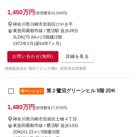
1,450万円
(管理費等23,340円)
神奈川県川崎市宮前区けやき平
東急田園都市線 / 鷺沼駅
徒歩28分
3LDK(75.84㎡) 5階建/2階
1972年2月(築54年7ヶ月)
お問い合わせ(無料)
詳細を見る
情報提供会社: 朝日リビング(株) 町田本社営業部
第２鷺沼グリーンヒル 5階 2DK
売マンション
1,480万円
(管理費等17,970円)
神奈川県川崎市宮前区土橋４丁目
東急田園都市線 / 鷺沼駅
徒歩13分
2DK(41.22㎡) 5階建/5階