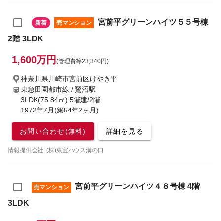
宮前平グリーンハイツ５５号棟
新着
売マンション
2階 3LDK
1,600万円
(管理費等23,340円)
神奈川県川崎市宮前区けやき平
東急田園都市線 / 鷺沼駅
3LDK(75.84㎡) 5階建/2階
1972年7月(築54年2ヶ月)
お問い合わせ(無料)
詳細を見る
情報提供会社: (株)東宝ハウス溝の口
宮前平グリーンハイツ４８号棟 4階
売マンション
3LDK