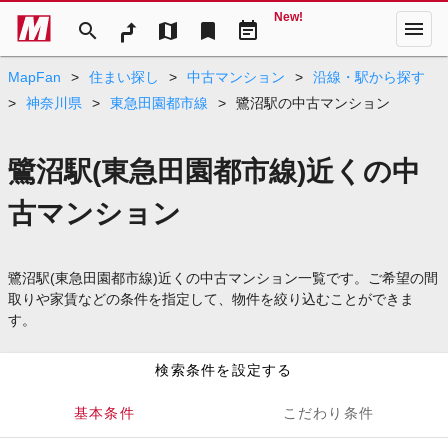
New!
menu
search
map
bookmark
event_note
MapFan
>
住まい探し
>
中古マンション
>
沿線・駅から探す
>
神奈川県
>
東急田園都市線
>
鷺沼駅の中古マンション
鷺沼駅(東急田園都市線)近くの中
古マンション
鷺沼駅(東急田園都市線)近くの中古マンション一覧です。ご希望の間
取りや家賃などの条件を指定して、物件を絞り込むことができま
す。
検索条件を設定する
基本条件
こだわり条件