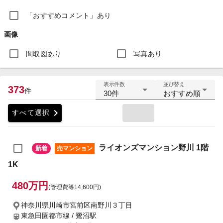
「おすすめコメント」あり
画像
間取図あり
写真あり
表示件数
並び替え
373
件
30件
おすすめ順
chevron_right
すべて選択
ライオンズマンション野川 1階
新着
売マンション
1K
480万円
(管理費等14,600円)
神奈川県川崎市宮前区南野川３丁目
東急田園都市線 / 鷺沼駅