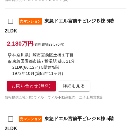
東急ドエル宮前平ビレジＢ棟 5階
売マンション
2LDK
2,180万円
(管理費等29,570円)
神奈川県川崎市宮前区土橋１丁目
東急田園都市線 / 鷺沼駅
徒歩21分
2LDK(66.12㎡) 5階建/5階
1972年10月(築53年11ヶ月)
お問い合わせ(無料)
詳細を見る
情報提供会社: (株)ウィル ウィル不動産販売 二子玉川営業所
東急ドエル宮前平ビレジＢ棟 5階
売マンション
2LDK