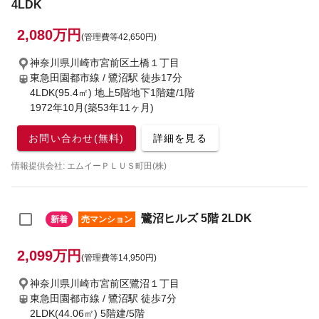
4LDK
2,080万円
(管理費等42,650円)
神奈川県川崎市宮前区土橋１丁目
東急田園都市線 / 鷺沼駅
徒歩17分
4LDK(95.4㎡) 地上5階地下1階建/1階
1972年10月(築53年11ヶ月)
お問い合わせ(無料)
詳細を見る
情報提供会社: エムイーＰＬＵＳ町田(株)
鷺沼ヒルズ 5階 2LDK
新着
売マンション
2,099万円
(管理費等14,950円)
神奈川県川崎市宮前区鷺沼１丁目
東急田園都市線 / 鷺沼駅
徒歩7分
2LDK(44.06㎡) 5階建/5階