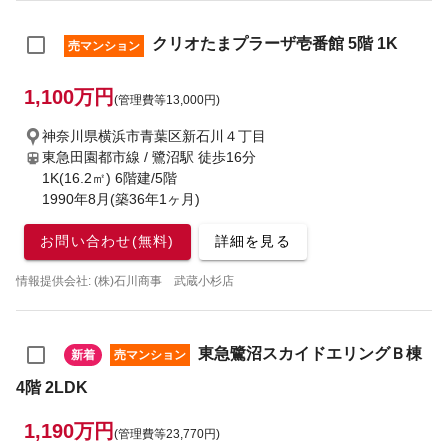
クリオたまプラーザ壱番館 5階 1K
売マンション
1,100万円
(管理費等13,000円)
神奈川県横浜市青葉区新石川４丁目
東急田園都市線 / 鷺沼駅
徒歩16分
1K(16.2㎡) 6階建/5階
1990年8月(築36年1ヶ月)
お問い合わせ(無料)
詳細を見る
情報提供会社: (株)石川商事 武蔵小杉店
東急鷺沼スカイドエリングＢ棟
新着
売マンション
4階 2LDK
1,190万円
(管理費等23,770円)