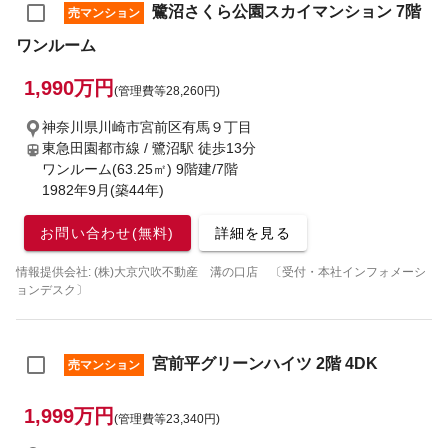
鷺沼さくら公園スカイマンション 7階
売マンション
ワンルーム
1,990万円
(管理費等28,260円)
神奈川県川崎市宮前区有馬９丁目
東急田園都市線 / 鷺沼駅
徒歩13分
ワンルーム(63.25㎡) 9階建/7階
1982年9月(築44年)
お問い合わせ(無料)
詳細を見る
情報提供会社: (株)大京穴吹不動産 溝の口店 〔受付・本社インフォメーシ
ョンデスク〕
宮前平グリーンハイツ 2階 4DK
売マンション
1,999万円
(管理費等23,340円)