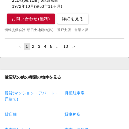
2LDK(66.12㎡) 5階建/5階
1972年10月(築53年11ヶ月)
お問い合わせ(無料)
詳細を見る
情報提供会社: 朝日土地建物(株) 登戸支店 営業２課
page
You're
1
page
2
page
3
page
4
page
5
page
...
page
13
page
on
page
鷺沼駅の他の種類の物件を見る
賃貸(マンション・アパート・一
月極駐車場
戸建て)
貸店舗
貸事務所