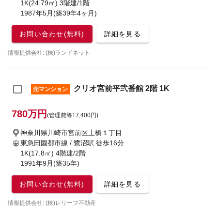
1K(24.79㎡) 3階建/1階
1987年5月(築39年4ヶ月)
お問い合わせ(無料)
詳細を見る
情報提供会社: (株)ランドネット
クリオ宮前平弐番館 2階 1K
売マンション
780万円
(管理費等17,400円)
神奈川県川崎市宮前区土橋１丁目
東急田園都市線 / 鷺沼駅
徒歩16分
1K(17.8㎡) 4階建/2階
1991年9月(築35年)
お問い合わせ(無料)
詳細を見る
情報提供会社: (株)レリーフ不動産