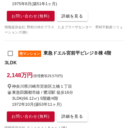
1975年8月(築51年1ヶ月)
お問い合わせ(無料)
詳細を見る
情報提供会社: 野村の仲介プラス たまプラーザセンター 野村不動産ソリュ
ーションズ(株)
東急ドエル宮前平ビレジＢ棟 4階
売マンション
3LDK
2,148万円
(管理費等29,570円)
神奈川県川崎市宮前区土橋１丁目
東急田園都市線 / 鷺沼駅
徒歩16分
3LDK(66.12㎡) 5階建/4階
1972年10月(築53年11ヶ月)
お問い合わせ(無料)
詳細を見る
情報提供会社: ＧｌｏｂａｌＢｅｓｔ(株)