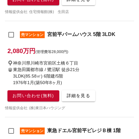
情報提供会社: 住宅情報館(株) 生田店
宮前平パームハウス 5階 3LDK
売マンション
2,080万円
(管理費等28,000円)
神奈川県川崎市宮前区土橋６丁目
東急田園都市線 / 鷺沼駅
徒歩21分
3LDK(85.58㎡) 6階建/5階
1976年1月(築50年8ヶ月)
お問い合わせ(無料)
詳細を見る
情報提供会社: (株)東日本ハウジング
東急ドエル宮前平ビレジＢ棟 1階
売マンション