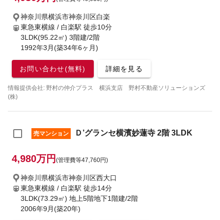
神奈川県横浜市神奈川区白楽
東急東横線 / 白楽駅
徒歩10分
3LDK(95.22㎡) 3階建/2階
1992年3月(築34年6ヶ月)
お問い合わせ(無料)
詳細を見る
情報提供会社: 野村の仲介プラス 横浜支店 野村不動産ソリューションズ
(株)
Ｄ’グランセ横濱妙蓮寺 2階 3LDK
売マンション
4,980万円
(管理費等47,760円)
神奈川県横浜市神奈川区西大口
東急東横線 / 白楽駅
徒歩14分
3LDK(73.29㎡) 地上5階地下1階建/2階
2006年9月(築20年)