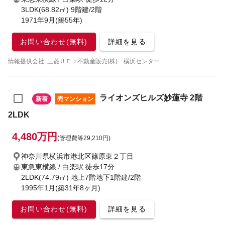
3LDK(68.82㎡) 9階建/2階
1971年9月(築55年)
お問い合わせ(無料)
詳細を見る
情報提供会社: 三菱ＵＦＪ不動産販売(株) 横浜センター
ライオンズヒルズ妙蓮寺 2階
新着
売マンション
2LDK
4,480万円
(管理費等29,210円)
神奈川県横浜市港北区篠原東２丁目
東急東横線 / 白楽駅
徒歩17分
2LDK(74.79㎡) 地上7階地下1階建/2階
1995年1月(築31年8ヶ月)
お問い合わせ(無料)
詳細を見る