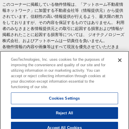
このコーナーに掲載している物件情報は、「アットホーム不動産情
報ネットワーク」に加盟する不動産会社等（情報提供元）から提供
されています。信頼性の高い情報提供が行えるよう、最大限の努力
をしておりますが、その内容を保証するものではありません。 利用
者のみなさまと各情報提供元との取引に起因する損害および情報が
掲載されたことに起因する損害等については、 ジオテクノロジーズ
株式会社、およびアットホームは一切責任を負いません。
各物件情報の内容や画像等はすべて現況を優先させていただきま
す。
お取引等（お取引の準備、資金調達等を含みます）の際には、内容
GeoTechnologies, Inc. uses cookies for the purposes of
や契約条件等について、 各情報提供元より十分な説明を受け、ご自
improving the convenience and quality of our site and for
utilizing information in our marketing activity. You can
身でご確認の上、判断してください。
accept or reject collecting information through cookies at
このコーナーへの物件情報のご掲載、その他不動産業務ソリューシ
your discretion except information essential to the
ョン等についての不動産会社様のお問合せは
こちら
からお願いいた
functioning of our site.
します。
Cookies Settings
Reject All
Copyright(c) At Home Co.,Ltd. このサイトに掲載している情報の無断転載を禁止します。著作権
はアットホーム（株）またはその情報提供者に帰属します。
本ページはプロモーションが含まれています。
Accept All Cookies
検索結果を見る