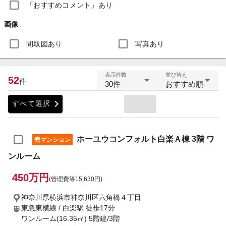
「おすすめコメント」あり
画像
間取図あり
写真あり
表示件数
並び替え
52
件
30件
おすすめ順
chevron_right
すべて選択
ホーユウコンフォルト白楽Ａ棟 3階 ワ
売マンション
ンルーム
450万円
(管理費等15,630円)
神奈川県横浜市神奈川区六角橋４丁目
東急東横線 / 白楽駅
徒歩17分
ワンルーム(16.35㎡) 5階建/3階