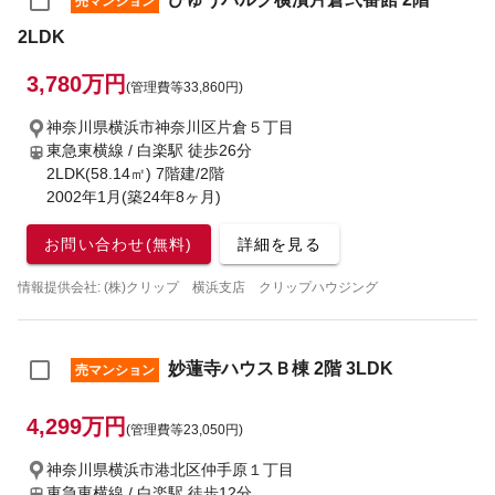
売マンション
2LDK
3,780万円
(管理費等33,860円)
神奈川県横浜市神奈川区片倉５丁目
東急東横線 / 白楽駅
徒歩26分
2LDK(58.14㎡) 7階建/2階
2002年1月(築24年8ヶ月)
お問い合わせ(無料)
詳細を見る
情報提供会社: (株)クリップ 横浜支店 クリップハウジング
妙蓮寺ハウスＢ棟 2階 3LDK
売マンション
4,299万円
(管理費等23,050円)
神奈川県横浜市港北区仲手原１丁目
東急東横線 / 白楽駅
徒歩12分