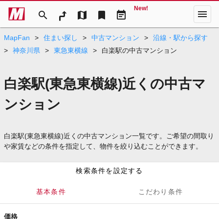
New!
menu
search
map
bookmark
event_note
MapFan
>
住まい探し
>
中古マンション
>
沿線・駅から探す
>
神奈川県
>
東急東横線
>
白楽駅の中古マンション
白楽駅(東急東横線)近くの中古マ
ンション
白楽駅(東急東横線)近くの中古マンション一覧です。ご希望の間取り
や家賃などの条件を指定して、物件を絞り込むことができます。
検索条件を設定する
基本条件
こだわり条件
価格