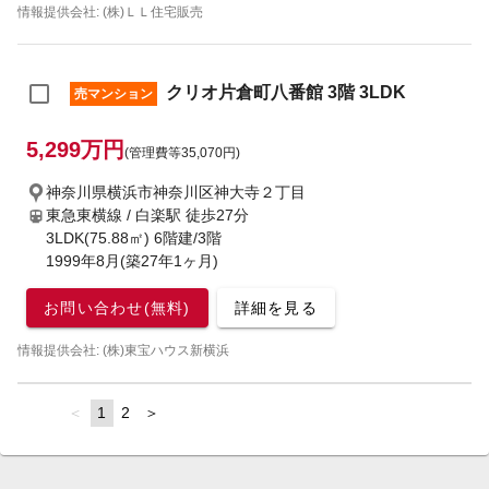
情報提供会社: (株)ＬＬ住宅販売
クリオ片倉町八番館 3階 3LDK
売マンション
5,299万円
(管理費等35,070円)
神奈川県横浜市神奈川区神大寺２丁目
東急東横線 / 白楽駅
徒歩27分
3LDK(75.88㎡) 6階建/3階
1999年8月(築27年1ヶ月)
お問い合わせ(無料)
詳細を見る
情報提供会社: (株)東宝ハウス新横浜
page
You're
1
page
2
page
on
page