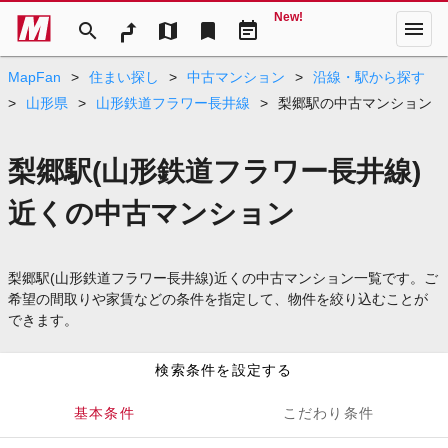
New!
menu
search
map
bookmark
event_note
MapFan
>
住まい探し
>
中古マンション
>
沿線・駅から探す
>
山形県
>
山形鉄道フラワー長井線
>
梨郷駅の中古マンション
梨郷駅(山形鉄道フラワー長井線)
近くの中古マンション
梨郷駅(山形鉄道フラワー長井線)近くの中古マンション一覧です。ご
希望の間取りや家賃などの条件を指定して、物件を絞り込むことが
できます。
検索条件を設定する
基本条件
こだわり条件