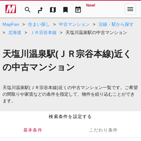
New!
menu
search
map
bookmark
event_note
MapFan
>
住まい探し
>
中古マンション
>
沿線・駅から探す
>
北海道
>
ＪＲ宗谷本線
>
天塩川温泉駅の中古マンション
天塩川温泉駅(ＪＲ宗谷本線)近く
の中古マンション
天塩川温泉駅(ＪＲ宗谷本線)近くの中古マンション一覧です。ご希望
の間取りや家賃などの条件を指定して、物件を絞り込むことができ
ます。
検索条件を設定する
基本条件
こだわり条件