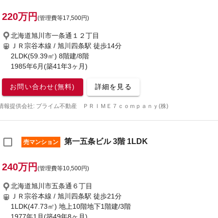
220万円
(管理費等17,500円)
北海道旭川市一条通１２丁目
ＪＲ宗谷本線 / 旭川四条駅
徒歩14分
2LDK(59.39㎡) 8階建/8階
1985年6月(築41年3ヶ月)
お問い合わせ(無料)
詳細を見る
情報提供会社: プライム不動産 ＰＲＩＭＥ７ｃｏｍｐａｎｙ(株)
第一五条ビル 3階 1LDK
売マンション
240万円
(管理費等10,500円)
北海道旭川市五条通６丁目
ＪＲ宗谷本線 / 旭川四条駅
徒歩21分
1LDK(47.73㎡) 地上10階地下1階建/3階
1977年1月(築49年8ヶ月)