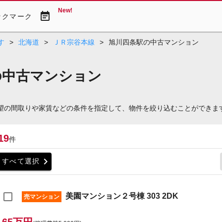
New!
event_note
ックマーク
す
>
北海道
>
ＪＲ宗谷本線
>
旭川四条駅の中古マンション
の中古マンション
希望の間取りや家賃などの条件を指定して、物件を絞り込むことができま
19
件
chevron_right
すべて選択
美園マンション２号棟 303 2DK
売マンション