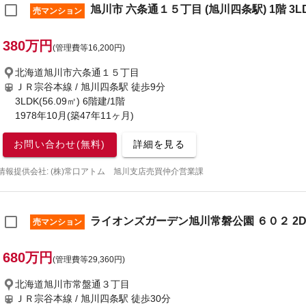
旭川市 六条通１５丁目 (旭川四条駅) 1階 3L
売マンション
380万円
(管理費等16,200円)
北海道旭川市六条通１５丁目
ＪＲ宗谷本線 / 旭川四条駅
徒歩9分
3LDK(56.09㎡) 6階建/1階
1978年10月(築47年11ヶ月)
お問い合わせ(無料)
詳細を見る
情報提供会社: (株)常口アトム 旭川支店売買仲介営業課
ライオンズガーデン旭川常磐公園 ６０２ 2D
売マンション
680万円
(管理費等29,360円)
北海道旭川市常盤通３丁目
ＪＲ宗谷本線 / 旭川四条駅
徒歩30分