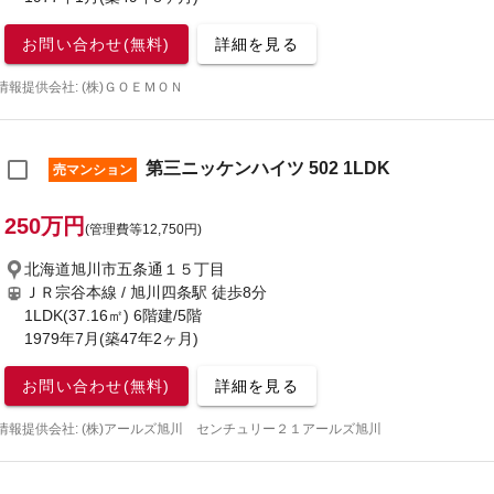
お問い合わせ(無料)
詳細を見る
情報提供会社: (株)ＧＯＥＭＯＮ
第三ニッケンハイツ 502 1LDK
売マンション
250万円
(管理費等12,750円)
北海道旭川市五条通１５丁目
ＪＲ宗谷本線 / 旭川四条駅
徒歩8分
1LDK(37.16㎡) 6階建/5階
1979年7月(築47年2ヶ月)
お問い合わせ(無料)
詳細を見る
情報提供会社: (株)アールズ旭川 センチュリー２１アールズ旭川