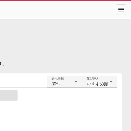
menu
す。
表示件数
並び替え
30件
おすすめ順