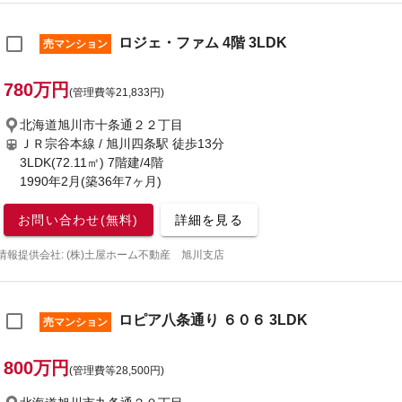
ロジェ・ファム 4階 3LDK
売マンション
780万円
(管理費等21,833円)
北海道旭川市十条通２２丁目
ＪＲ宗谷本線 / 旭川四条駅
徒歩13分
3LDK(72.11㎡) 7階建/4階
1990年2月(築36年7ヶ月)
お問い合わせ(無料)
詳細を見る
情報提供会社: (株)土屋ホーム不動産 旭川支店
ロピア八条通り ６０６ 3LDK
売マンション
800万円
(管理費等28,500円)