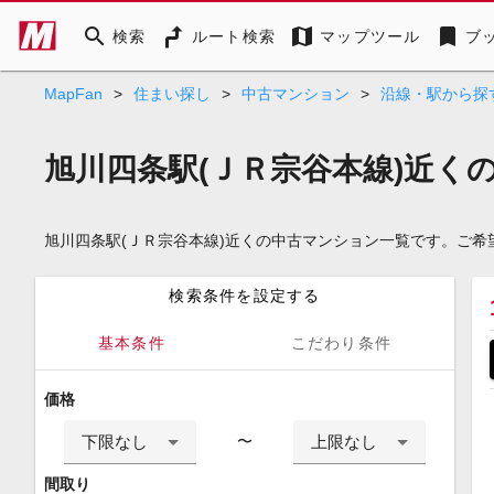
search
map
bookmark
検索
ルート検索
マップツール
ブ
MapFan
>
住まい探し
>
中古マンション
>
沿線・駅から探
旭川四条駅(ＪＲ宗谷本線)近く
旭川四条駅(ＪＲ宗谷本線)近くの中古マンション一覧です。ご
検索条件を設定する
基本条件
こだわり条件
価格
下限なし
上限なし
〜
間取り