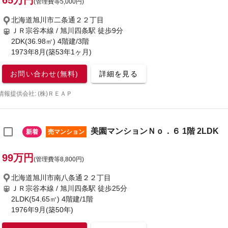
65万円
(管理費等5,000円)
北海道旭川市二条通２２丁目
ＪＲ宗谷本線 / 旭川四条駅
徒歩9分
2DK(36.98㎡) 4階建/3階
1973年8月(築53年1ヶ月)
お問い合わせ(無料)
詳細を見る
情報提供会社: (株)ＲＥＡＰ
美園マンションＮｏ．６ 1階 2LDK
新着
売マンション
99万円
(管理費等8,800円)
北海道旭川市南八条通２２丁目
ＪＲ宗谷本線 / 旭川四条駅
徒歩25分
2LDK(54.65㎡) 4階建/1階
1976年9月(築50年)