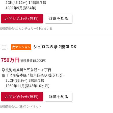
2DK(46.12㎡) 14階建/6階
1992年9月(築34年)
お問い合わせ(無料)
詳細を見る
情報提供会社: センチュリー21住まいる
シュロス５条 2階 3LDK
売マンション
750万円
(管理費等15,000円)
北海道旭川市五条通１１丁目
ＪＲ宗谷本線 / 旭川四条駅
徒歩13分
3LDK(63.9㎡) 8階建/2階
1980年11月(築45年10ヶ月)
お問い合わせ(無料)
詳細を見る
情報提供会社: (株)ランドネット