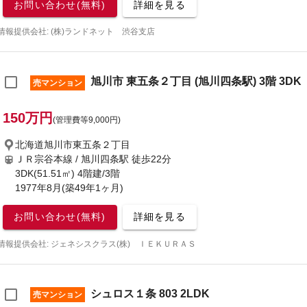
お問い合わせ(無料)
詳細を見る
情報提供会社: (株)ランドネット 渋谷支店
旭川市 東五条２丁目 (旭川四条駅) 3階 3DK
売マンション
150万円
(管理費等9,000円)
北海道旭川市東五条２丁目
ＪＲ宗谷本線 / 旭川四条駅
徒歩22分
3DK(51.51㎡) 4階建/3階
1977年8月(築49年1ヶ月)
お問い合わせ(無料)
詳細を見る
情報提供会社: ジェネシスクラス(株) ＩＥＫＵＲＡＳ
シュロス１条 803 2LDK
売マンション