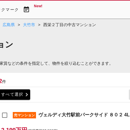
New!
event_note
ックマーク
広島県
>
大竹市
>
西栄２丁目の中古マンション
ョン
家賃などの条件を指定して、物件を絞り込むことができます。
2
件
chevron_right
すべて選択
ヴェルディ大竹駅前パークサイド ８０２ 4L
売マンション