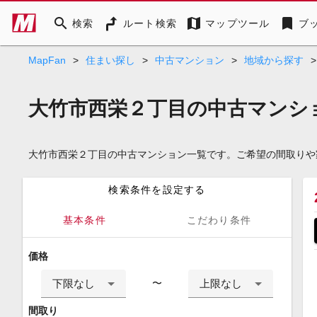
search
map
bookmark
検索
ルート検索
マップツール
ブ
MapFan
>
住まい探し
>
中古マンション
>
地域から探す
>
大竹市西栄２丁目の中古マンシ
大竹市西栄２丁目の中古マンション一覧です。ご希望の間取りや
検索条件を設定する
基本条件
こだわり条件
価格
下限なし
上限なし
〜
間取り