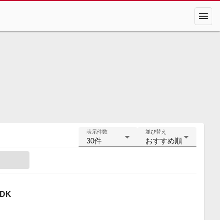
menu
表示件数
並び替え
30件
おすすめ順
DK