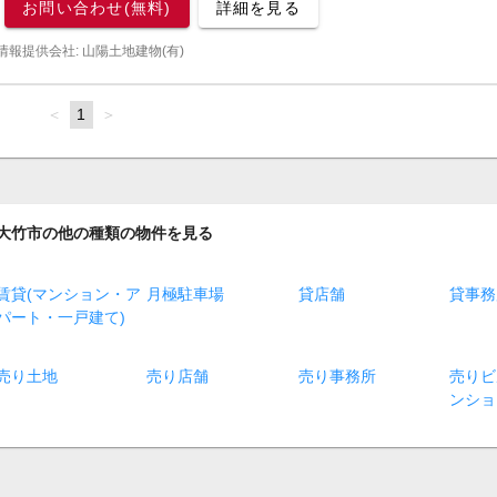
お問い合わせ(無料)
詳細を見る
情報提供会社: 山陽土地建物(有)
page
You're
1
page
on
page
大竹市の他の種類の物件を見る
賃貸(マンション・ア
月極駐車場
貸店舗
貸事務
パート・一戸建て)
売り土地
売り店舗
売り事務所
売りビ
ンショ