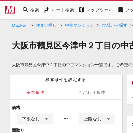
search
map
bookmark
検索
ルート検索
マップツール
ブ
MapFan
>
住まい探し
>
中古マンション
>
地域から探す
>
大阪市鶴見区今津中２丁目の中
大阪市鶴見区今津中２丁目の中古マンション一覧です。ご希望の
検索条件を設定する
基本条件
こだわり条件
価格
下限なし
上限なし
〜
間取り