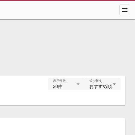
menu
表示件数
並び替え
30件
おすすめ順