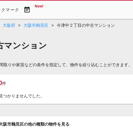
New!
event_note
ックマーク
大阪府
>
大阪市鶴見区
>
今津中２丁目の中古マンション
古マンション
間取りや家賃などの条件を指定して、物件を絞り込むことができます。
0
件
見つかりませんでした。
大阪市鶴見区の他の種類の物件を見る