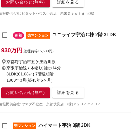
お問い合わせ(無料)
詳細を見る
情報提供会社: ピタットハウス小倉店 未来Ｄｅｓｉｇｎ(株)
ユニライフ宇治Ｃ棟 2階 3LDK
新着
売マンション
930万円
(管理費等15,580円)
京都府宇治市五ケ庄西川原
京阪宇治線 / 木幡駅
徒歩14分
3LDK(61.08㎡) 7階建/2階
1983年3月(築43年6ヶ月)
お問い合わせ(無料)
詳細を見る
情報提供会社: ヤマダ不動産 京都伏見店 (株)ＭｙＨｏｍｅＤｏ
ハイマート宇治 3階 3DK
売マンション