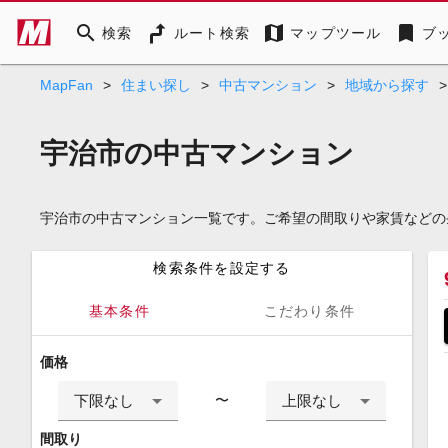
search
map
bookmark
検索
ルート検索
マップツール
ブ
MapFan
>
住まい探し
>
中古マンション
>
地域から探す
>
宇治市の中古マンション
宇治市の中古マンション一覧です。ご希望の間取りや家賃などの
検索条件を設定する
基本条件
こだわり条件
価格
下限なし
上限なし
〜
間取り