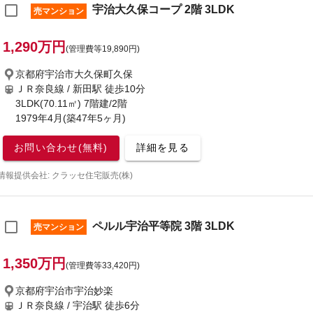
宇治大久保コープ 2階 3LDK
売マンション
1,290万円
(管理費等19,890円)
京都府宇治市大久保町久保
ＪＲ奈良線 / 新田駅
徒歩10分
3LDK(70.11㎡) 7階建/2階
1979年4月(築47年5ヶ月)
お問い合わせ(無料)
詳細を見る
情報提供会社: クラッセ住宅販売(株)
ペルル宇治平等院 3階 3LDK
売マンション
1,350万円
(管理費等33,420円)
京都府宇治市宇治妙楽
ＪＲ奈良線 / 宇治駅
徒歩6分