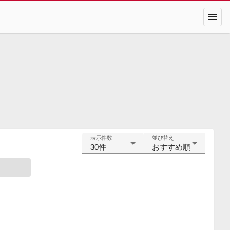
menu
表示件数
並び替え
30件
おすすめ順