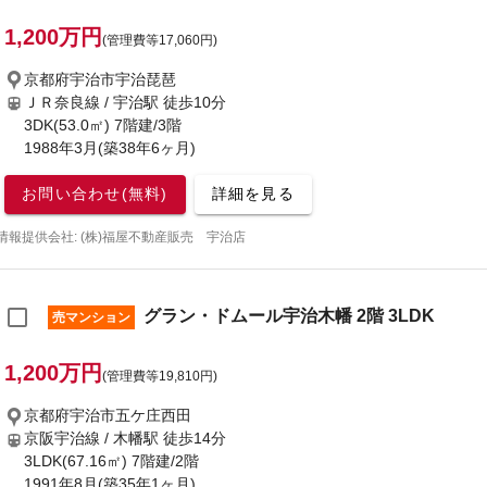
1,200万円
(管理費等17,060円)
京都府宇治市宇治琵琶
ＪＲ奈良線 / 宇治駅
徒歩10分
3DK(53.0㎡) 7階建/3階
1988年3月(築38年6ヶ月)
お問い合わせ(無料)
詳細を見る
情報提供会社: (株)福屋不動産販売 宇治店
グラン・ドムール宇治木幡 2階 3LDK
売マンション
1,200万円
(管理費等19,810円)
京都府宇治市五ケ庄西田
京阪宇治線 / 木幡駅
徒歩14分
3LDK(67.16㎡) 7階建/2階
1991年8月(築35年1ヶ月)