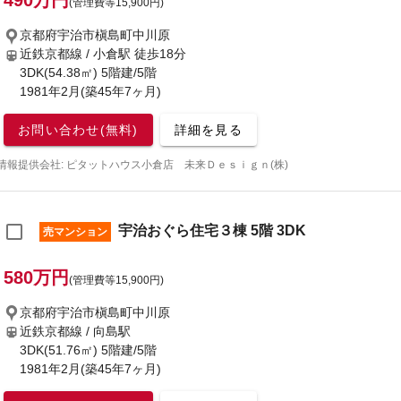
490万円
(管理費等15,900円)
京都府宇治市槇島町中川原
近鉄京都線 / 小倉駅
徒歩18分
3DK(54.38㎡) 5階建/5階
1981年2月(築45年7ヶ月)
お問い合わせ(無料)
詳細を見る
情報提供会社: ピタットハウス小倉店 未来Ｄｅｓｉｇｎ(株)
宇治おぐら住宅３棟 5階 3DK
売マンション
580万円
(管理費等15,900円)
京都府宇治市槇島町中川原
近鉄京都線 / 向島駅
3DK(51.76㎡) 5階建/5階
1981年2月(築45年7ヶ月)