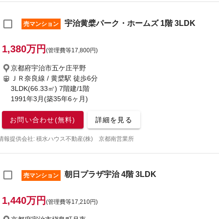
宇治黄檗パーク・ホームズ 1階 3LDK
売マンション
1,380万円
(管理費等17,800円)
京都府宇治市五ケ庄平野
ＪＲ奈良線 / 黄檗駅
徒歩6分
3LDK(66.33㎡) 7階建/1階
1991年3月(築35年6ヶ月)
お問い合わせ(無料)
詳細を見る
情報提供会社: 積水ハウス不動産(株) 京都南営業所
朝日プラザ宇治 4階 3LDK
売マンション
1,440万円
(管理費等17,210円)