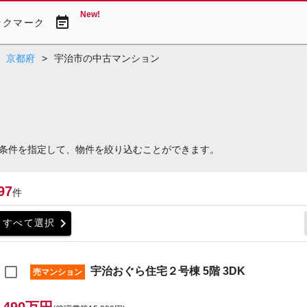
New!
event_note
ックマーク
京都府
>
宇治市の中古マンション
条件を指定して、物件を絞り込むことができます。
97
件
chevron_right
すべて選択
宇治おぐら住宅２号棟 5階 3DK
売マンション