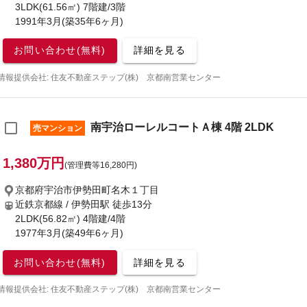
3LDK(61.56㎡) 7階建/3階
1991年3月(築35年6ヶ月)
お問い合わせ(無料)
詳細を見る
情報提供会社: 住友不動産ステップ(株) 京都南営業センター
南宇治ローレルコートＡ棟 4階 2LDK
売マンション
1,380万円
(管理費等16,280円)
京都府宇治市伊勢田町名木１丁目
近鉄京都線 / 伊勢田駅
徒歩13分
2LDK(56.82㎡) 4階建/4階
1977年3月(築49年6ヶ月)
お問い合わせ(無料)
詳細を見る
情報提供会社: 住友不動産ステップ(株) 京都南営業センター