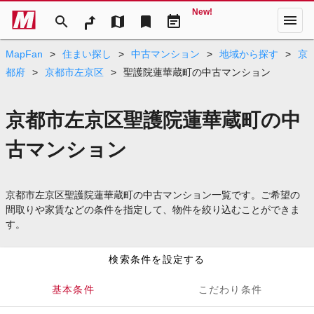
New!
menu
search
map
bookmark
event_note
MapFan
>
住まい探し
>
中古マンション
>
地域から探す
>
京
都府
>
京都市左京区
>
聖護院蓮華蔵町の中古マンション
京都市左京区聖護院蓮華蔵町の中
古マンション
京都市左京区聖護院蓮華蔵町の中古マンション一覧です。ご希望の
間取りや家賃などの条件を指定して、物件を絞り込むことができま
す。
検索条件を設定する
基本条件
こだわり条件