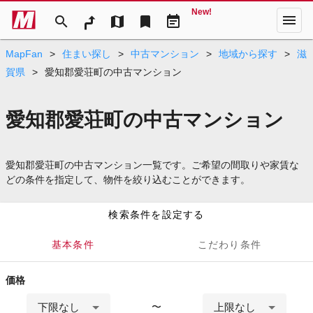
New!
menu
search
map
bookmark
event_note
MapFan
>
住まい探し
>
中古マンション
>
地域から探す
>
滋
賀県
>
愛知郡愛荘町の中古マンション
愛知郡愛荘町の中古マンション
愛知郡愛荘町の中古マンション一覧です。ご希望の間取りや家賃な
どの条件を指定して、物件を絞り込むことができます。
検索条件を設定する
基本条件
こだわり条件
価格
下限なし
上限なし
〜