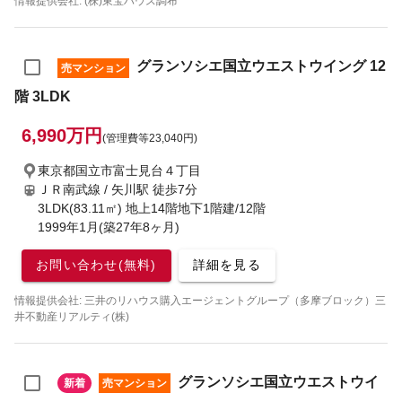
情報提供会社: (株)東宝ハウス調布
グランソシエ国立ウエストウイング 12
売マンション
階 3LDK
6,990万円
(管理費等23,040円)
東京都国立市富士見台４丁目
ＪＲ南武線 / 矢川駅
徒歩7分
3LDK(83.11㎡) 地上14階地下1階建/12階
1999年1月(築27年8ヶ月)
お問い合わせ(無料)
詳細を見る
情報提供会社: 三井のリハウス購入エージェントグループ（多摩ブロック）三
井不動産リアルティ(株)
グランソシエ国立ウエストウイ
新着
売マンション