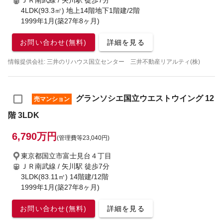
ＪＲ南武線 / 矢川駅
徒歩7分
4LDK(93.3㎡) 地上14階地下1階建/2階
1999年1月(築27年8ヶ月)
お問い合わせ(無料)
詳細を見る
情報提供会社: 三井のリハウス国立センター 三井不動産リアルティ(株)
グランソシエ国立ウエストウイング 12
売マンション
階 3LDK
6,790万円
(管理費等23,040円)
東京都国立市富士見台４丁目
ＪＲ南武線 / 矢川駅
徒歩7分
3LDK(83.11㎡) 14階建/12階
1999年1月(築27年8ヶ月)
お問い合わせ(無料)
詳細を見る