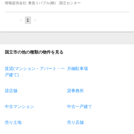
情報提供会社: 東急リバブル(株) 国立センター
page
You're
1
page
on
page
国立市の他の種類の物件を見る
賃貸(マンション・アパート・一
月極駐車場
戸建て)
貸店舗
貸事務所
中古マンション
中古一戸建て
売り土地
売り店舗