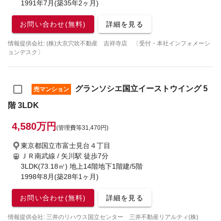
1991年7月(築35年2ヶ月)
お問い合わせ(無料)
詳細を見る
情報提供会社: (株)大京穴吹不動産 吉祥寺店 〔受付・本社インフォメーシ
ョンデスク〕
グランソシエ国立イーストウイング 5
売マンション
階 3LDK
4,580万円
(管理費等31,470円)
東京都国立市富士見台４丁目
ＪＲ南武線 / 矢川駅
徒歩7分
3LDK(73.18㎡) 地上14階地下1階建/5階
1998年8月(築28年1ヶ月)
お問い合わせ(無料)
詳細を見る
情報提供会社: 三井のリハウス国立センター 三井不動産リアルティ(株)