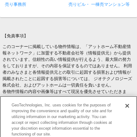
売り事務所
売りビル・ 一棟売マンション等
【免責事項】
このコーナーに掲載している物件情報は、「アットホーム不動産情
報ネットワーク」に加盟する不動産会社等（情報提供元）から提供
されています。信頼性の高い情報提供が行えるよう、最大限の努力
をしておりますが、その内容を保証するものではありません。 利用
者のみなさまと各情報提供元との取引に起因する損害および情報が
掲載されたことに起因する損害等については、 ジオテクノロジーズ
株式会社、およびアットホームは一切責任を負いません。
各物件情報の内容や画像等はすべて現況を優先させていただきま
す。
お取引等（お取引の準備、資金調達等を含みます）の際には、内容
GeoTechnologies, Inc. uses cookies for the purposes of
や契約条件等について、 各情報提供元より十分な説明を受け、ご自
improving the convenience and quality of our site and for
utilizing information in our marketing activity. You can
身でご確認の上、判断してください。
accept or reject collecting information through cookies at
このコーナーへの物件情報のご掲載、その他不動産業務ソリューシ
your discretion except information essential to the
ョン等についての不動産会社様のお問合せは
こちら
からお願いいた
functioning of our site.
します。