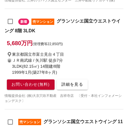
情報提供会社: 三井のリハウス国立センター 三井不動産リアルティ(株)
グランソシエ国立ウエストウイ
新着
売マンション
ング 8階 3LDK
5,680万円
(管理費等22,850円)
東京都国立市富士見台４丁目
ＪＲ南武線 / 矢川駅
徒歩7分
3LDK(82.15㎡) 14階建/8階
1999年1月(築27年8ヶ月)
お問い合わせ(無料)
詳細を見る
情報提供会社: (株)大京穴吹不動産 吉祥寺店 〔受付・本社インフォメーシ
ョンデスク〕
グランソシエ国立ウエストウイング 11
売マンション