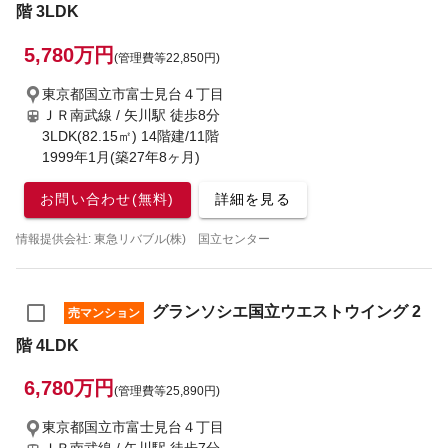
階 3LDK
5,780万円
(管理費等22,850円)
東京都国立市富士見台４丁目
ＪＲ南武線 / 矢川駅
徒歩8分
3LDK(82.15㎡) 14階建/11階
1999年1月(築27年8ヶ月)
お問い合わせ(無料)
詳細を見る
情報提供会社: 東急リバブル(株) 国立センター
グランソシエ国立ウエストウイング 2
売マンション
階 4LDK
6,780万円
(管理費等25,890円)
東京都国立市富士見台４丁目