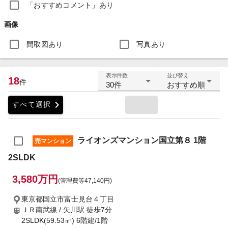
「おすすめコメント」あり
画像
間取図あり
写真あり
表示件数
並び替え
18
件
30件
おすすめ順
chevron_right
すべて選択
ライオンズマンション国立第８ 1階
売マンション
2SLDK
3,580万円
(管理費等47,140円)
東京都国立市富士見台４丁目
ＪＲ南武線 / 矢川駅
徒歩7分
2SLDK(59.53㎡) 6階建/1階