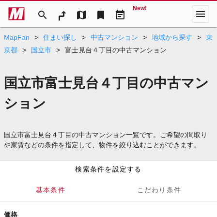
New!
menu
search
map
bookmark
event_note
MapFan
>
住まい探し
>
中古マンション
>
地域から探す
>
東
京都
>
国立市
>
富士見台４丁目の中古マンション
国立市富士見台４丁目の中古マン
ション
国立市富士見台４丁目の中古マンション一覧です。ご希望の間取り
や家賃などの条件を指定して、物件を絞り込むことができます。
検索条件を設定する
基本条件
こだわり条件
価格