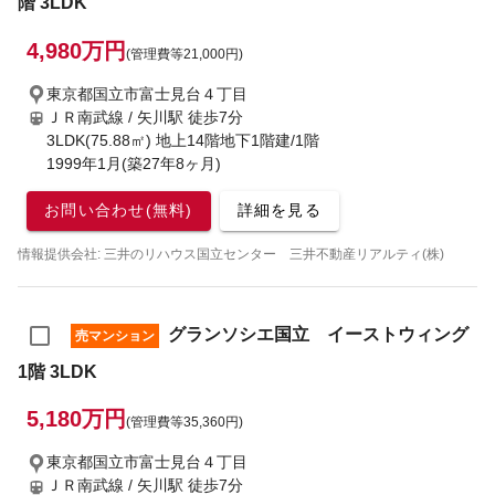
階 3LDK
4,980万円
(管理費等21,000円)
東京都国立市富士見台４丁目
ＪＲ南武線 / 矢川駅
徒歩7分
3LDK(75.88㎡) 地上14階地下1階建/1階
1999年1月(築27年8ヶ月)
お問い合わせ(無料)
詳細を見る
情報提供会社: 三井のリハウス国立センター 三井不動産リアルティ(株)
グランソシエ国立 イーストウィング
売マンション
1階 3LDK
5,180万円
(管理費等35,360円)
東京都国立市富士見台４丁目
ＪＲ南武線 / 矢川駅
徒歩7分