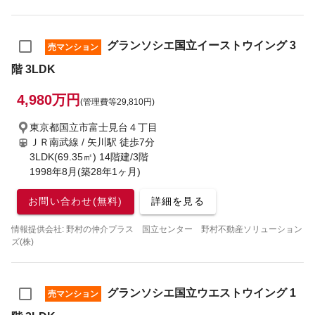
グランソシエ国立イーストウイング 3
売マンション
階 3LDK
4,980万円
(管理費等29,810円)
東京都国立市富士見台４丁目
ＪＲ南武線 / 矢川駅
徒歩7分
3LDK(69.35㎡) 14階建/3階
1998年8月(築28年1ヶ月)
お問い合わせ(無料)
詳細を見る
情報提供会社: 野村の仲介プラス 国立センター 野村不動産ソリューション
ズ(株)
グランソシエ国立ウエストウイング 1
売マンション