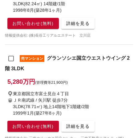
3LDK(82.24㎡) 14階建/1階
1998年8月(築28年1ヶ月)
お問い合わせ(無料)
詳細を見る
情報提供会社: (株)長谷工リアルエステート 立川店
グランソシエ国立ウエストウイング 2
売マンション
階 3LDK
5,280万円
(管理費等21,900円)
東京都国立市富士見台４丁目
ＪＲ南武線 / 矢川駅
徒歩7分
3LDK(78.71㎡) 地上14階地下1階建/2階
1999年1月(築27年8ヶ月)
お問い合わせ(無料)
詳細を見る