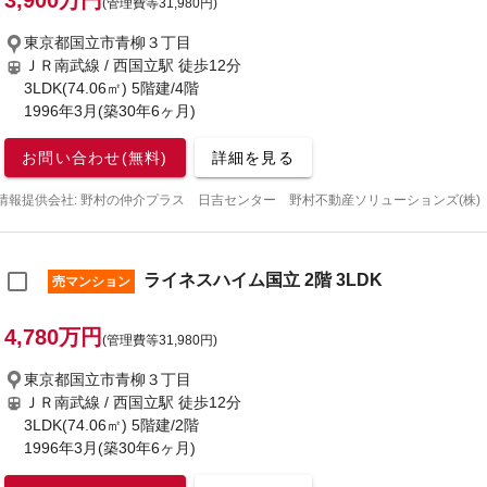
3,900万円
(管理費等31,980円)
東京都国立市青柳３丁目
ＪＲ南武線 / 西国立駅
徒歩12分
3LDK(74.06㎡) 5階建/4階
1996年3月(築30年6ヶ月)
お問い合わせ(無料)
詳細を見る
情報提供会社: 野村の仲介プラス 日吉センター 野村不動産ソリューションズ(株)
ライネスハイム国立 2階 3LDK
売マンション
4,780万円
(管理費等31,980円)
東京都国立市青柳３丁目
ＪＲ南武線 / 西国立駅
徒歩12分
3LDK(74.06㎡) 5階建/2階
1996年3月(築30年6ヶ月)