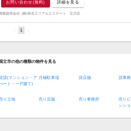
お問い合わせ(無料)
詳細を見る
情報提供会社: (株)長谷工リアルエステート 立川店
page
You're
1
page
on
page
国立市の他の種類の物件を見る
賃貸(マンション・ア
月極駐車場
貸店舗
貸事務
パート・一戸建て)
売り土地
売り店舗
売り事務所
売りビ
ンショ