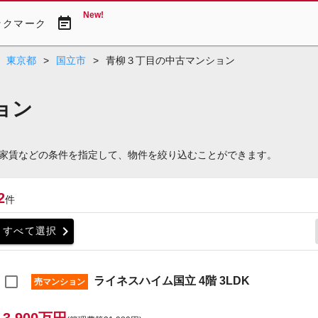
New!
event_note
ックマーク
東京都
>
国立市
>
青柳３丁目の中古マンション
ョン
家賃などの条件を指定して、物件を絞り込むことができます。
2
件
chevron_right
すべて選択
ライネスハイム国立 4階 3LDK
売マンション