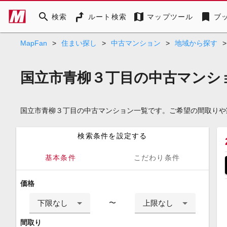
search
map
bookmark
検索
ルート検索
マップツール
ブ
MapFan
>
住まい探し
>
中古マンション
>
地域から探す
>
国立市青柳３丁目の中古マンシ
国立市青柳３丁目の中古マンション一覧です。ご希望の間取りや
検索条件を設定する
基本条件
こだわり条件
価格
下限なし
上限なし
〜
間取り