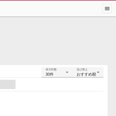
menu
表示件数
並び替え
30件
おすすめ順