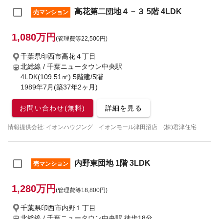
高花第二団地４－３ 5階 4LDK
売マンション
1,080万円
(管理費等22,500円)
千葉県印西市高花４丁目
北総線 / 千葉ニュータウン中央駅
4LDK(109.51㎡) 5階建/5階
1989年7月(築37年2ヶ月)
お問い合わせ(無料)
詳細を見る
情報提供会社: イオンハウジング イオンモール津田沼店 (株)君津住宅
内野東団地 1階 3LDK
売マンション
1,280万円
(管理費等18,800円)
千葉県印西市内野１丁目
北総線 / 千葉ニュータウン中央駅
徒歩18分