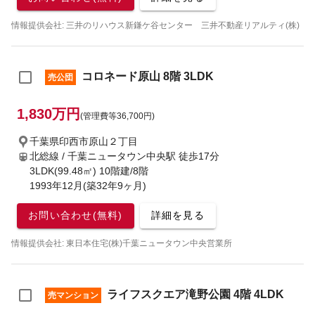
情報提供会社: 三井のリハウス新鎌ケ谷センター 三井不動産リアルティ(株)
コロネード原山 8階 3LDK
売公団
1,830万円
(管理費等36,700円)
千葉県印西市原山２丁目
北総線 / 千葉ニュータウン中央駅
徒歩17分
3LDK(99.48㎡) 10階建/8階
1993年12月(築32年9ヶ月)
お問い合わせ(無料)
詳細を見る
情報提供会社: 東日本住宅(株)千葉ニュータウン中央営業所
ライフスクエア滝野公園 4階 4LDK
売マンション