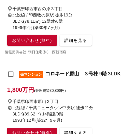
千葉県印西市西の原３丁目
北総線 / 印西牧の原駅
徒歩19分
3LDK(78.11㎡) 12階建/6階
1996年2月(築30年7ヶ月)
お問い合わせ(無料)
詳細を見る
情報提供会社: 朝日住宅(株) 西新宿店
コロネード原山 ３号棟 9階 3LDK
売マンション
1,800万円
(管理費等30,800円)
千葉県印西市原山２丁目
北総線 / 千葉ニュータウン中央駅
徒歩21分
3LDK(89.62㎡) 14階建/9階
1993年12月(築32年9ヶ月)
お問い合わせ(無料)
詳細を見る