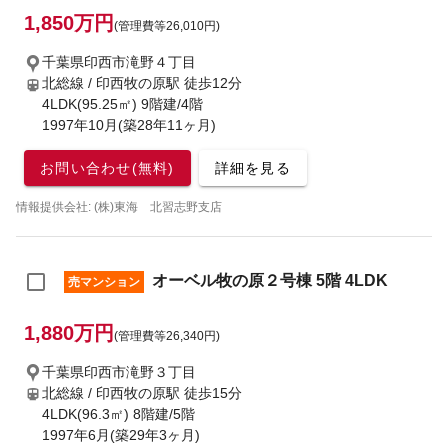
1,850万円
(管理費等26,010円)
千葉県印西市滝野４丁目
北総線 / 印西牧の原駅
徒歩12分
4LDK(95.25㎡) 9階建/4階
1997年10月(築28年11ヶ月)
お問い合わせ(無料)
詳細を見る
情報提供会社: (株)東海 北習志野支店
オーベル牧の原２号棟 5階 4LDK
売マンション
1,880万円
(管理費等26,340円)
千葉県印西市滝野３丁目
北総線 / 印西牧の原駅
徒歩15分
4LDK(96.3㎡) 8階建/5階
1997年6月(築29年3ヶ月)