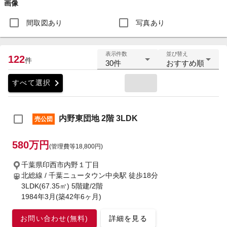
画像
間取図あり
写真あり
表示件数
並び替え
122
件
30件
おすすめ順
chevron_right
すべて選択
内野東団地 2階 3LDK
売公団
580万円
(管理費等18,800円)
千葉県印西市内野１丁目
北総線 / 千葉ニュータウン中央駅
徒歩18分
3LDK(67.35㎡) 5階建/2階
1984年3月(築42年6ヶ月)
お問い合わせ(無料)
詳細を見る