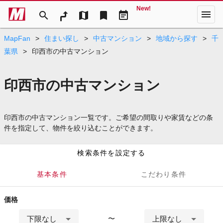
New!
menu
search
map
bookmark
event_note
MapFan
>
住まい探し
>
中古マンション
>
地域から探す
>
千
葉県
>
印西市の中古マンション
印西市の中古マンション
印西市の中古マンション一覧です。ご希望の間取りや家賃などの条
件を指定して、物件を絞り込むことができます。
検索条件を設定する
基本条件
こだわり条件
価格
下限なし
上限なし
〜