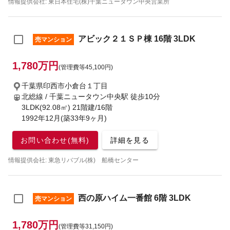
情報提供会社: 東日本住宅(株)千葉ニュータウン中央営業所
アビック２１ＳＰ棟 16階 3LDK
売マンション
1,780万円
(管理費等45,100円)
千葉県印西市小倉台１丁目
北総線 / 千葉ニュータウン中央駅
徒歩10分
3LDK(92.08㎡) 21階建/16階
1992年12月(築33年9ヶ月)
お問い合わせ(無料)
詳細を見る
情報提供会社: 東急リバブル(株) 船橋センター
西の原ハイム一番館 6階 3LDK
売マンション
1,780万円
(管理費等31,150円)