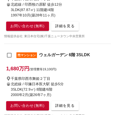
北総線 / 印西牧の原駅
徒歩12分
3LDK(87.87㎡) 11階建/4階
1997年10月(築28年11ヶ月)
お問い合わせ(無料)
詳細を見る
情報提供会社: 東日本住宅(株)千葉ニュータウン中央営業所
ウェルガーデン 6階 3SLDK
売マンション
1,680万円
(管理費等19,100円)
千葉県印西市舞姫２丁目
北総線 / 印旛日本医大駅
徒歩5分
3SLDK(72.9㎡) 8階建/6階
2000年2月(築26年7ヶ月)
お問い合わせ(無料)
詳細を見る