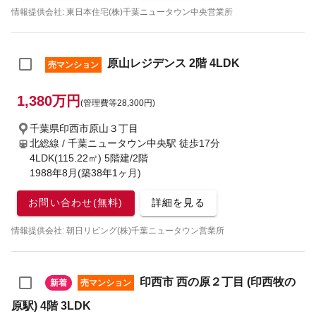
情報提供会社: 東日本住宅(株)千葉ニュータウン中央営業所
原山レジデンス 2階 4LDK
売マンション
1,380万円
(管理費等28,300円)
千葉県印西市原山３丁目
北総線 / 千葉ニュータウン中央駅
徒歩17分
4LDK(115.22㎡) 5階建/2階
1988年8月(築38年1ヶ月)
お問い合わせ(無料)
詳細を見る
情報提供会社: 朝日リビング(株)千葉ニュータウン営業所
印西市 西の原２丁目 (印西牧の
新着
売マンション
原駅) 4階 3LDK