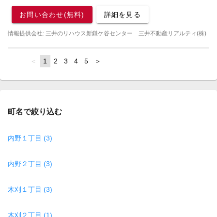
お問い合わせ(無料)
詳細を見る
情報提供会社: 三井のリハウス新鎌ケ谷センター 三井不動産リアルティ(株)
page
You're
1
page
2
page
3
page
4
page
5
page
on
page
町名で絞り込む
内野１丁目 (3)
内野２丁目 (3)
木刈１丁目 (3)
木刈２丁目 (1)