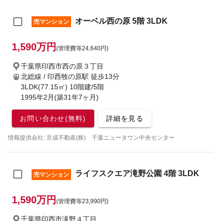
オーベル西の原 5階 3LDK
売マンション
1,590万円
(管理費等24,640円)
千葉県印西市西の原３丁目
北総線 / 印西牧の原駅
徒歩13分
3LDK(77.15㎡) 10階建/5階
1995年2月(築31年7ヶ月)
お問い合わせ(無料)
詳細を見る
情報提供会社: 京成不動産(株) 千葉ニュータウン中央センター
ライフスクエア滝野公園 4階 3LDK
売マンション
1,590万円
(管理費等23,990円)
千葉県印西市滝野４丁目