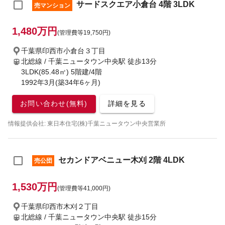
サードスクエア小倉台 4階 3LDK
売マンション
1,480万円
(管理費等19,750円)
千葉県印西市小倉台３丁目
北総線 / 千葉ニュータウン中央駅
徒歩13分
3LDK(85.48㎡) 5階建/4階
1992年3月(築34年6ヶ月)
お問い合わせ(無料)
詳細を見る
情報提供会社: 東日本住宅(株)千葉ニュータウン中央営業所
セカンドアベニュー木刈 2階 4LDK
売公団
1,530万円
(管理費等41,000円)
千葉県印西市木刈２丁目
北総線 / 千葉ニュータウン中央駅
徒歩15分