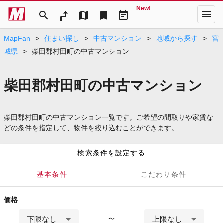
New!
menu
search
map
bookmark
event_note
MapFan
>
住まい探し
>
中古マンション
>
地域から探す
>
宮
城県
>
柴田郡村田町の中古マンション
柴田郡村田町の中古マンション
柴田郡村田町の中古マンション一覧です。ご希望の間取りや家賃な
どの条件を指定して、物件を絞り込むことができます。
検索条件を設定する
基本条件
こだわり条件
価格
下限なし
上限なし
〜