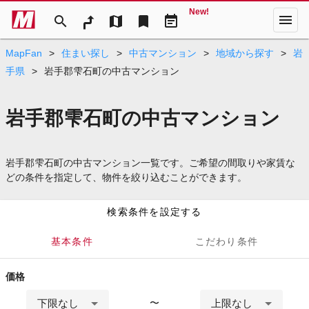
New!
menu
search
map
bookmark
event_note
MapFan
>
住まい探し
>
中古マンション
>
地域から探す
>
岩
手県
>
岩手郡雫石町の中古マンション
岩手郡雫石町の中古マンション
岩手郡雫石町の中古マンション一覧です。ご希望の間取りや家賃な
どの条件を指定して、物件を絞り込むことができます。
検索条件を設定する
基本条件
こだわり条件
価格
下限なし
上限なし
〜