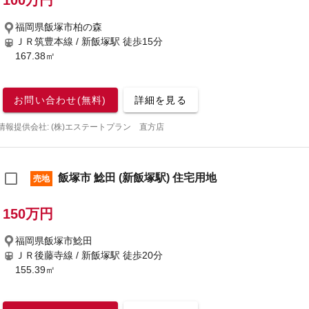
100万円
福岡県飯塚市柏の森
ＪＲ筑豊本線 / 新飯塚駅
徒歩15分
167.38㎡
お問い合わせ(無料)
詳細を見る
情報提供会社: (株)エステートプラン 直方店
飯塚市 鯰田 (新飯塚駅) 住宅用地
売地
150万円
福岡県飯塚市鯰田
ＪＲ後藤寺線 / 新飯塚駅
徒歩20分
155.39㎡