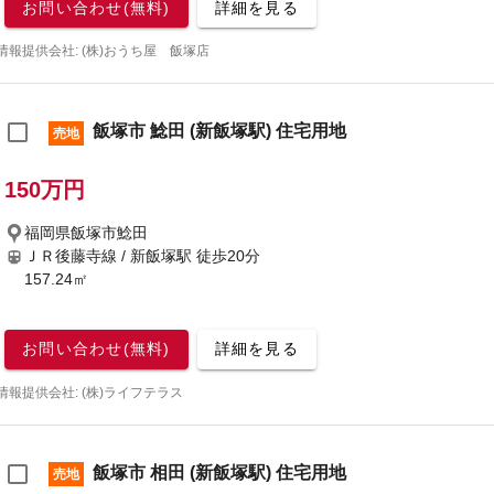
お問い合わせ(無料)
詳細を見る
情報提供会社: (株)おうち屋 飯塚店
飯塚市 鯰田 (新飯塚駅) 住宅用地
売地
150万円
福岡県飯塚市鯰田
ＪＲ後藤寺線 / 新飯塚駅
徒歩20分
157.24㎡
お問い合わせ(無料)
詳細を見る
情報提供会社: (株)ライフテラス
飯塚市 相田 (新飯塚駅) 住宅用地
売地