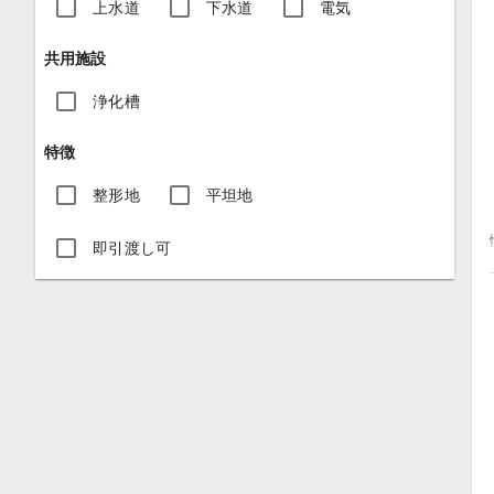
上水道
下水道
電気
共用施設
浄化槽
特徴
整形地
平坦地
即引渡し可