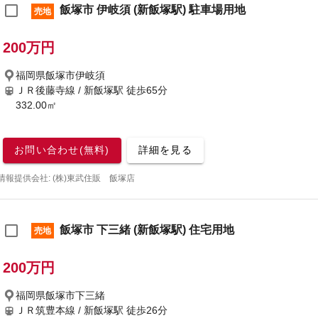
飯塚市 伊岐須 (新飯塚駅) 駐車場用地
売地
200万円
福岡県飯塚市伊岐須
ＪＲ後藤寺線 / 新飯塚駅
徒歩65分
332.00㎡
お問い合わせ(無料)
詳細を見る
情報提供会社: (株)東武住販 飯塚店
飯塚市 下三緒 (新飯塚駅) 住宅用地
売地
200万円
福岡県飯塚市下三緒
ＪＲ筑豊本線 / 新飯塚駅
徒歩26分