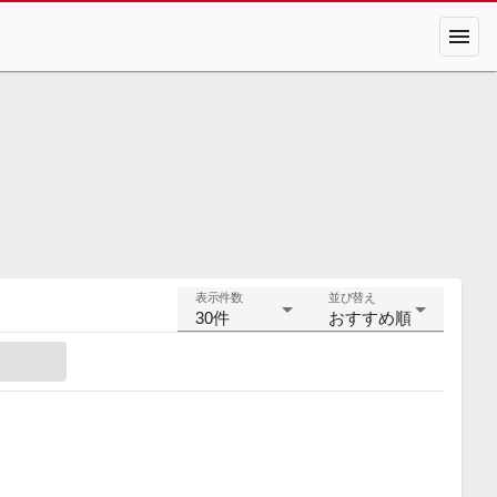
menu
表示件数
並び替え
30件
おすすめ順