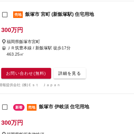
飯塚市 宮町 (新飯塚駅) 住宅用地
売地
300万円
福岡県飯塚市宮町
ＪＲ筑豊本線 / 新飯塚駅
徒歩17分
463.25㎡
お問い合わせ(無料)
詳細を見る
情報提供会社: (株)Ｅｓｔ Ｊａｐａｎ
飯塚市 伊岐須 住宅用地
新着
売地
300万円