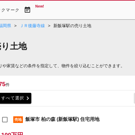
New!
event_note
ックマーク
福岡県
>
ＪＲ後藤寺線
>
新飯塚駅の売り土地
売り土地
取りや家賃などの条件を指定して、物件を絞り込むことができます。
75
件
chevron_right
すべて選択
飯塚市 柏の森 (新飯塚駅) 住宅用地
売地