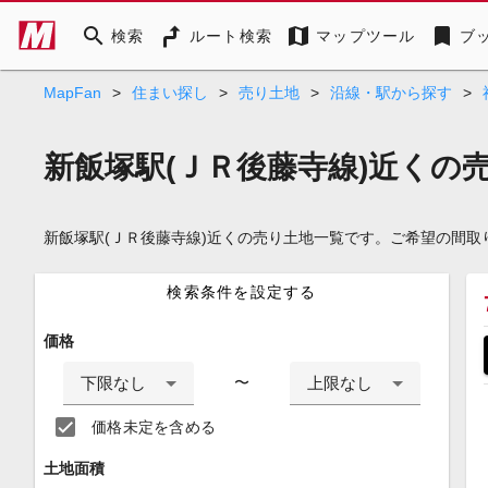
search
map
bookmark
検索
ルート検索
マップツール
ブ
MapFan
>
住まい探し
>
売り土地
>
沿線・駅から探す
>
新飯塚駅(ＪＲ後藤寺線)近くの
新飯塚駅(ＪＲ後藤寺線)近くの売り土地一覧です。ご希望の間
検索条件を設定する
価格
下限なし
上限なし
〜
価格未定を含める
土地面積