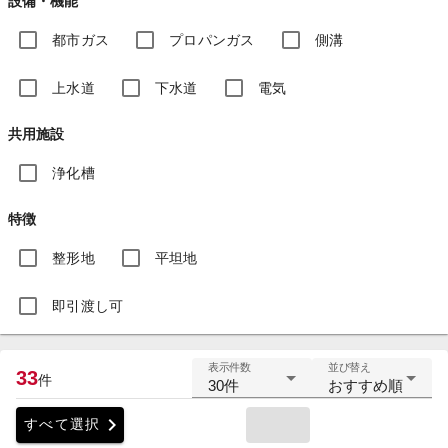
設備・機能
都市ガス
プロパンガス
側溝
上水道
下水道
電気
共用施設
浄化槽
特徴
整形地
平坦地
即引渡し可
表示件数
並び替え
33
件
30件
おすすめ順
chevron_right
すべて選択