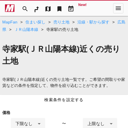
New!
menu
search
map
bookmark
event_note
MapFan
>
住まい探し
>
売り土地
>
沿線・駅から探す
>
広島
県
>
ＪＲ山陽本線
>
寺家駅の売り土地
寺家駅(ＪＲ山陽本線)近くの売り
土地
寺家駅(ＪＲ山陽本線)近くの売り土地一覧です。ご希望の間取りや家
賃などの条件を指定して、物件を絞り込むことができます。
検索条件を設定する
価格
下限なし
上限なし
〜