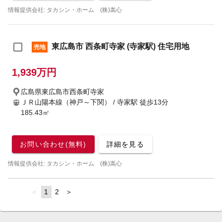
情報提供会社: タカシン・ホーム (株)嵩心
東広島市 西条町寺家 (寺家駅) 住宅用地
売地
1,939万円
広島県東広島市西条町寺家
ＪＲ山陽本線（神戸～下関） / 寺家駅
徒歩13分
185.43㎡
お問い合わせ(無料)
詳細を見る
情報提供会社: タカシン・ホーム (株)嵩心
page
You're
1
page
2
page
on
page