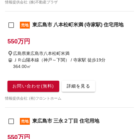
情報提供会社: (株)不動産プラザ
東広島市 八本松町米満 (寺家駅) 住宅用地
売地
550万円
広島県東広島市八本松町米満
ＪＲ山陽本線（神戸～下関） / 寺家駅
徒歩19分
364.00㎡
お問い合わせ(無料)
詳細を見る
情報提供会社: (有)フロントホーム
東広島市 三永２丁目 住宅用地
売地
550万円