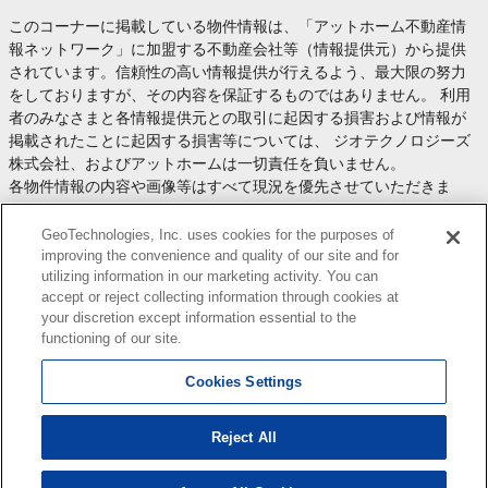
このコーナーに掲載している物件情報は、「アットホーム不動産情
報ネットワーク」に加盟する不動産会社等（情報提供元）から提供
されています。信頼性の高い情報提供が行えるよう、最大限の努力
をしておりますが、その内容を保証するものではありません。 利用
者のみなさまと各情報提供元との取引に起因する損害および情報が
掲載されたことに起因する損害等については、 ジオテクノロジーズ
株式会社、およびアットホームは一切責任を負いません。
各物件情報の内容や画像等はすべて現況を優先させていただきま
す。
お取引等（お取引の準備、資金調達等を含みます）の際には、内容
GeoTechnologies, Inc. uses cookies for the purposes of
や契約条件等について、 各情報提供元より十分な説明を受け、ご自
improving the convenience and quality of our site and for
utilizing information in our marketing activity. You can
身でご確認の上、判断してください。
accept or reject collecting information through cookies at
このコーナーへの物件情報のご掲載、その他不動産業務ソリューシ
your discretion except information essential to the
ョン等についての不動産会社様のお問合せは
こちら
からお願いいた
functioning of our site.
します。
Cookies Settings
Reject All
Copyright(c) At Home Co.,Ltd. このサイトに掲載している情報の無断転載を禁止します。著作権
はアットホーム（株）またはその情報提供者に帰属します。